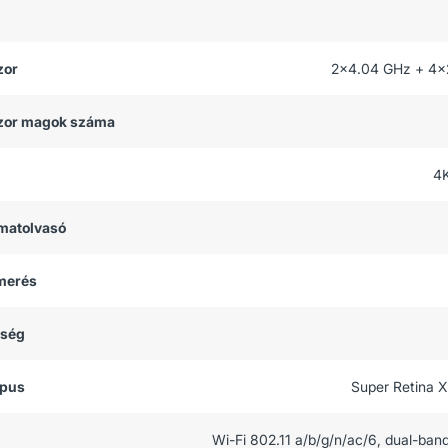
zor
2x4.04 GHz + 4x
zor magok száma
4
matolvasó
smerés
tség
ípus
Super Retina 
Wi-Fi 802.11 a/b/g/n/ac/6, dual-band