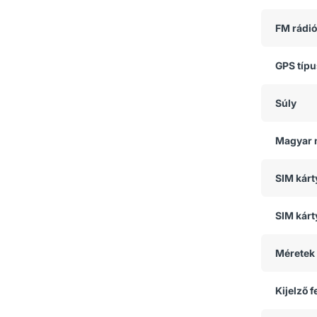
FM rádió
GPS típ
Súly
Magyar 
SIM kár
SIM kárt
Méretek
Kijelző 