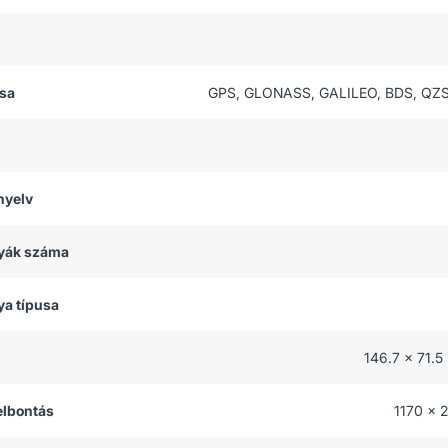
usa
GPS, GLONASS, GALILEO, BDS, QZS
nyelv
tyák száma
ya típusa
146.7 x 71.5
felbontás
1170 x 2