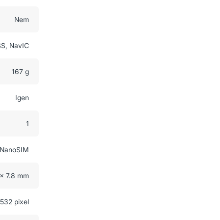
Nem
S, NavIC
167 g
Igen
1
NanoSIM
 x 7.8 mm
532 pixel