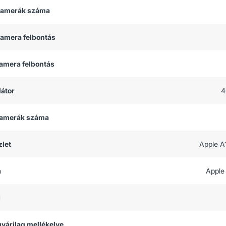
 kamerák száma
kamera felbontás
kamera felbontás
átor
4
 kamerák száma
let
Apple A
a
Apple
M
 gyárilag mellékelve