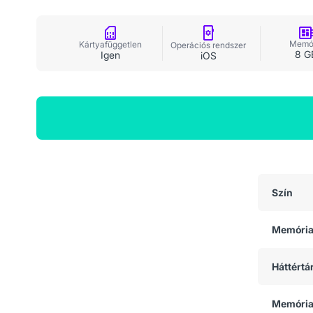
Memó
Kártyafüggetlen
Operációs rendszer
8 G
Igen
iOS
Általános adatok
Szín
Memóri
Háttértá
Memória