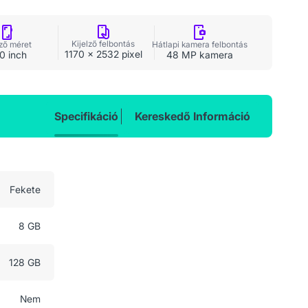
Kijelző felbontás
lző méret
Hátlapi kamera felbontás
1170 x 2532 pixel
10 inch
48 MP kamera
Specifikáció
Kereskedő Információ
Fekete
8 GB
128 GB
Nem