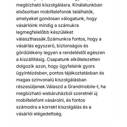
megbízható kiszolgálásra. Kínálatunkban
elsősorban mobiltelefonok találhatók,
amelyeket gondosan válogatunk, hogy
vásárlóink mindig a számukra
legmegfelelőbb készüléket
választhassák.Számunkra fontos, hogy a
vásárlás egyszerű, biztonságos és
gördülékeny legyen a rendeléstől egészen
a kiszállításig. Csapatunk elkötelezetten
dolgozik azon, hogy ügyfeleink gyors
ügyintézésben, pontos tájékoztatásban és
magas színvonalú kiszolgálásban
részesüljenek.Válaszd a Grandmobile-t, ha
megbízható webáruházból szeretnél új
mobiltelefont vásárolni, és fontos
számodra a korrekt kiszolgálás és a
vásárlói elégedettség.