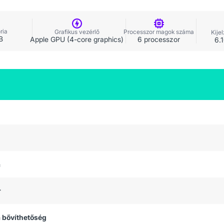
ria
Grafikus vezérlő
Processzor magok száma
Kije
B
Apple GPU (4-core graphics)
6 processzor
6.
a
r
 bővíthetőség