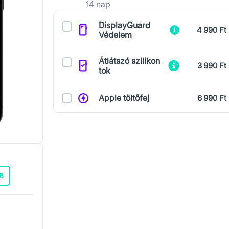
14 nap
Kiegészítők
DisplayGuard
4 990 Ft
Védelem
Átlátszó szilikon
3 990 Ft
tok
Apple töltőfej
6 990 Ft
B