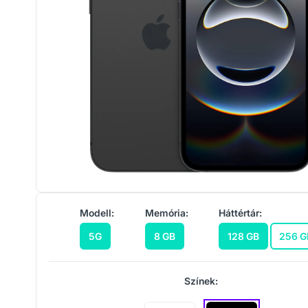
Modell:
Memória:
Háttértár:
5G
8 GB
128 GB
256 G
Színek: