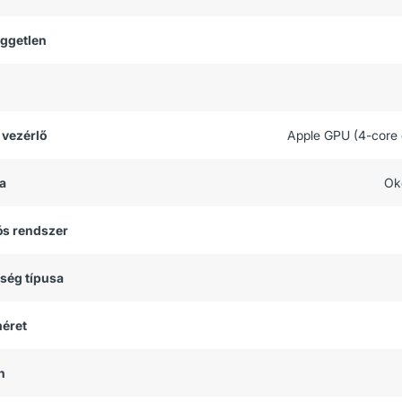
üggetlen
 vezérlő
Apple GPU (4-core 
a
Ok
ós rendszer
tség típusa
méret
h