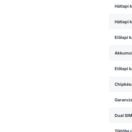
Hátlapi
Hátlapi 
Előlapi 
Akkumul
Előlapi
Chipkész
Garanci
Dual SI
Töltőfej