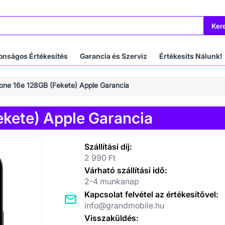
Ker
onságos Értékesítés
Garancia és Szerviz
Értékesíts Nálunk!
one 16e 128GB (Fekete) Apple Garancia
ekete) Apple Garancia
Szállítási díj:
2 990 Ft
Várható szállítási idő:
2-4 munkanap
Kapcsolat felvétel az értékesítővel:
info@grandmobile.hu
Visszaküldés: