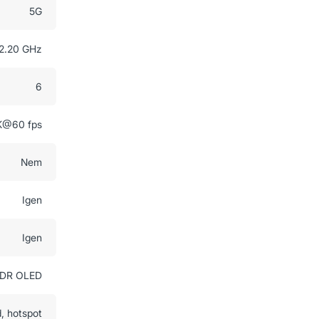
5G
2.20 GHz
6
K@60 fps
Nem
Igen
Igen
XDR OLED
, hotspot