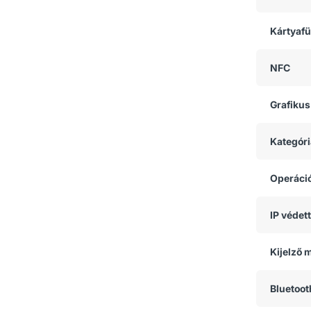
Kártyaf
NFC
Grafikus
Kategóri
Operáci
IP védet
Kijelző 
Bluetoot