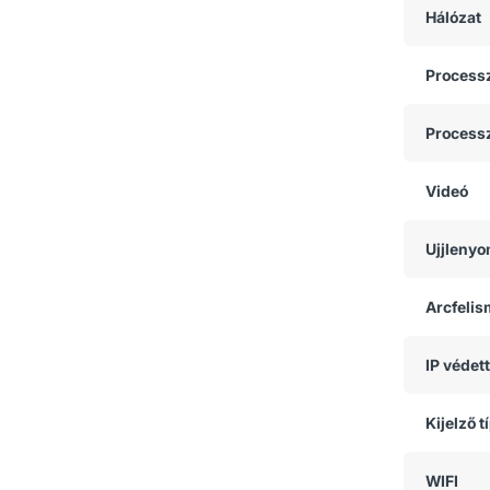
Hálózat
Process
Process
Videó
Ujjlenyo
Arcfeli
IP védet
Kijelző t
WIFI