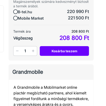
Magánszemélyek számára kedvezményt biztosít
a termék árából.
220 990 Ft
B-tel.hu
221 500 Ft
Mobile Market
Termék ára
208 800 Ft
208 800 Ft
Végösszeg
Mennyiség
Kosárba teszem
Grandmobile
A Grandmobile a Mobilmarket online
piactér megbízható partnere, ahol kiemelt
figyelmet fordítunk a minőségi termékekre,
a versenyképes árakra és a gyors,