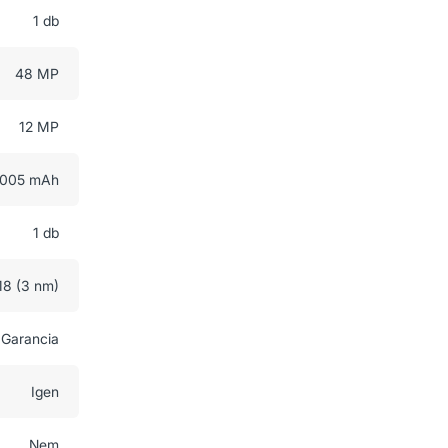
1 db
48 MP
12 MP
005 mAh
1 db
18 (3 nm)
 Garancia
Igen
Nem