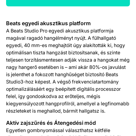
Termék részletek
Beats egyedi akusztikus platform
A Beats Studio Pro egyedi akusztikus platformja
magával ragadó hangélményt nyújt. A fülhallgató
egyedi, 40 mm-es meghajtóit úgy alakították ki, hogy
optimálisan tiszta hang­zást biztosítsanak, és szinte
teljesen torzításmentesen adják vissza a hangokat még
nagy hangerő esetében is – ami akár 80%-os javulást
is jelenthet a fokozott hanghűséget biztosító Beats
Studio3-hoz képest. A végső frekvenciatartomány
optimalizálásáért egy beépített digitális processzor
felel, így gondoskodva az erőteljes, mégis
kiegyensúlyozott hangprofilról, amellyel a legfinomabb
részleteket is meghallod, bármit hallgatsz is.
Aktív zajszűrés és Átengedési mód
Egyetlen gombnyomással választhatsz kétféle