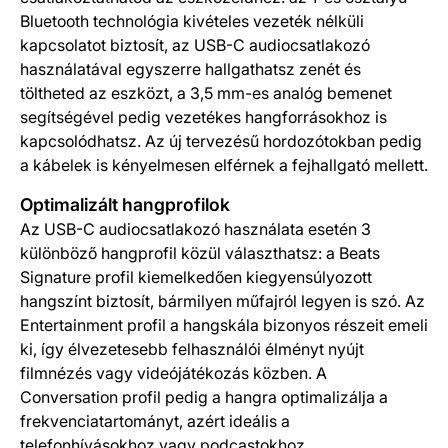
Bluetooth technológia kivételes vezeték nélküli
kapcsolatot biztosít, az USB-C audiocsatlakozó
használatával egyszerre hallgathatsz zenét és
töltheted az eszközt, a 3,5 mm-es analóg bemenet
segítségével pedig vezetékes hangforrásokhoz is
kapcsolódhatsz. Az új tervezésű hordozótokban pedig
a kábelek is kényelmesen elférnek a fejhallgató mellett.
Optimalizált hangprofilok
Az USB-C audiocsatlakozó használata esetén 3
különböző hangprofil közül választhatsz: a Beats
Signature profil kiemelkedően kiegyensúlyozott
hangszínt biztosít, bármilyen műfajról legyen is szó. Az
Entertainment profil a hangskála bizonyos részeit emeli
ki, így élvezetesebb felhasználói élményt nyújt
filmnézés vagy videójátékozás közben. A
Conversation profil pedig a hangra optimalizálja a
frekvenciatartományt, azért ideális a
telefonhívásokhoz vagy podcastokhoz.