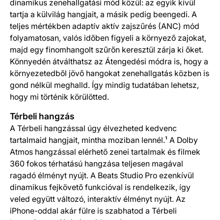
dinamikus zenehallgatási mód közül: az egyik kívül
tartja a külvilág hangjait, a másik pedig beengedi. A
teljes mértékben adaptív aktív zajszűrés (ANC) mód
folyamatosan, valós időben figyeli a környező zajokat,
majd egy finomhangolt szűrőn keresztül zárja ki őket.
Könnyedén átválthatsz az Átengedési módra is, hogy a
környezetedből jövő hangokat zenehallgatás közben is
gond nélkül meghalld. Így mindig tudatában lehetsz,
hogy mi történik körülötted.
Térbeli hangzás
A Térbeli hangzással úgy élvezheted kedvenc
tartalmaid hangjait, mintha moziban lennél.¹ A Dolby
Atmos hangzással elérhető zenei tartalmak és filmek
360 fokos térhatású hangzása teljesen magával
ragadó élményt nyújt. A Beats Studio Pro ezenkívül
dinamikus fejkövető funkcióval is rendelkezik, így
veled együtt változó, interaktív élményt nyújt. Az
iPhone-oddal akár fülre is szabhatod a Térbeli