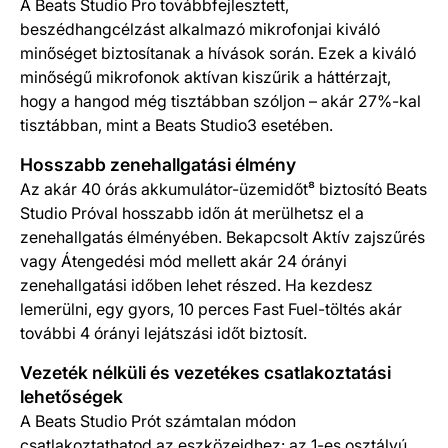
A Beats Studio Pro továbbfejlesztett,
beszédhangcélzást alkalmazó mikrofonjai kiváló
minőséget biztosítanak a hívások során. Ezek a kiváló
minőségű mikrofonok aktívan kiszűrik a háttérzajt,
hogy a hangod még tisztábban szóljon – akár 27%-kal
tisztábban, mint a Beats Studio3 esetében.
Hosszabb zenehallgatási élmény
Az akár 40 órás akkumulátor-üzemidőt⁸ biztosító Beats
Studio Próval hosszabb időn át merülhetsz el a
zenehallgatás élményében. Bekapcsolt Aktív zajszűrés
vagy Átengedési mód mellett akár 24 órányi
zenehallgatási időben lehet részed. Ha kezdesz
lemerülni, egy gyors, 10 perces Fast Fuel-töltés akár
további 4 órányi lejátszási időt biztosít.
Vezeték nélküli és vezetékes csatlakoztatási
lehetőségek
A Beats Studio Prót számtalan módon
csatlakoztathatod az eszközeidhez: az 1-es osztályú