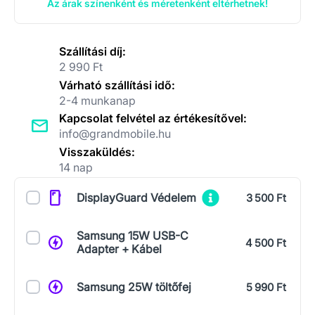
Az árak színenként és méretenként eltérhetnek!
Szállítási díj:
2 990 Ft
Várható szállítási idő:
2-4 munkanap
Kapcsolat felvétel az értékesítővel:
info@grandmobile.hu
Visszaküldés:
14 nap
Kiegészítők
DisplayGuard Védelem
3 500 Ft
Samsung 15W USB-C
4 500 Ft
Adapter + Kábel
Samsung 25W töltőfej
5 990 Ft