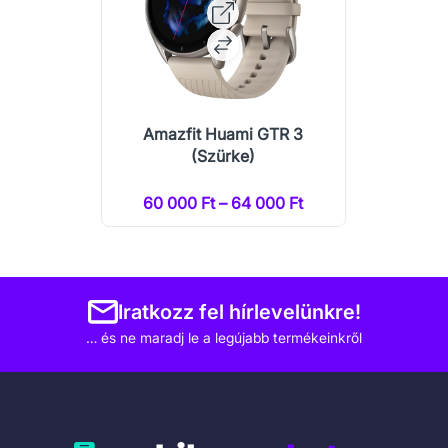
Amazfit Huami GTR 3
(Szürke)
60 000 Ft – 64 000 Ft
Iratkozz fel hírlevelünkre!
… és ne maradj le a legújabb termékeinkről