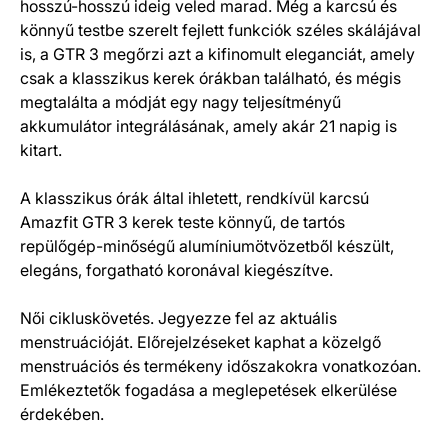
hosszú-hosszú ideig veled marad. Még a karcsú és
könnyű testbe szerelt fejlett funkciók széles skálájával
is, a GTR 3 megőrzi azt a kifinomult eleganciát, amely
csak a klasszikus kerek órákban található, és mégis
megtalálta a módját egy nagy teljesítményű
akkumulátor integrálásának, amely akár 21 napig is
kitart.
A klasszikus órák által ihletett, rendkívül karcsú
Amazfit GTR 3 kerek teste könnyű, de tartós
repülőgép-minőségű alumíniumötvözetből készült,
elegáns, forgatható koronával kiegészítve.
Női cikluskövetés. Jegyezze fel az aktuális
menstruációját. Előrejelzéseket kaphat a közelgő
menstruációs és termékeny időszakokra vonatkozóan.
Emlékeztetők fogadása a meglepetések elkerülése
érdekében.