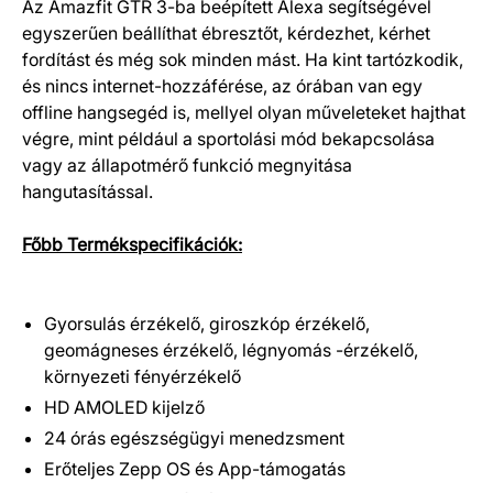
Az Amazfit GTR 3-ba beépített Alexa segítségével
egyszerűen beállíthat ébresztőt, kérdezhet, kérhet
fordítást és még sok minden mást. Ha kint tartózkodik,
és nincs internet-hozzáférése, az órában van egy
offline hangsegéd is, mellyel olyan műveleteket hajthat
végre, mint például a sportolási mód bekapcsolása
vagy az állapotmérő funkció megnyitása
hangutasítással.
Főbb Termékspecifikációk:
Gyorsulás érzékelő, giroszkóp érzékelő,
geomágneses érzékelő, légnyomás -érzékelő,
környezeti fényérzékelő
HD AMOLED kijelző
24 órás egészségügyi menedzsment
Erőteljes Zepp OS és App-támogatás