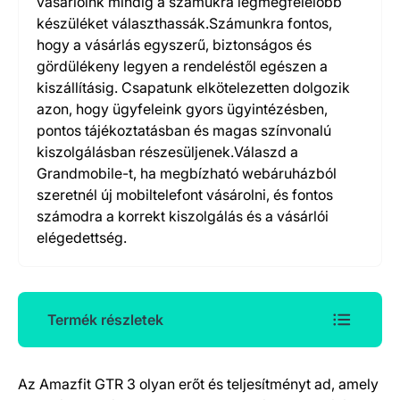
vásárlóink mindig a számukra legmegfelelőbb
készüléket választhassák.Számunkra fontos,
hogy a vásárlás egyszerű, biztonságos és
gördülékeny legyen a rendeléstől egészen a
kiszállításig. Csapatunk elkötelezetten dolgozik
azon, hogy ügyfeleink gyors ügyintézésben,
pontos tájékoztatásban és magas színvonalú
kiszolgálásban részesüljenek.Válaszd a
Grandmobile-t, ha megbízható webáruházból
szeretnél új mobiltelefont vásárolni, és fontos
számodra a korrekt kiszolgálás és a vásárlói
elégedettség.
Termék részletek
Az Amazfit GTR 3 olyan erőt és teljesítményt ad, amely
Termék részletek