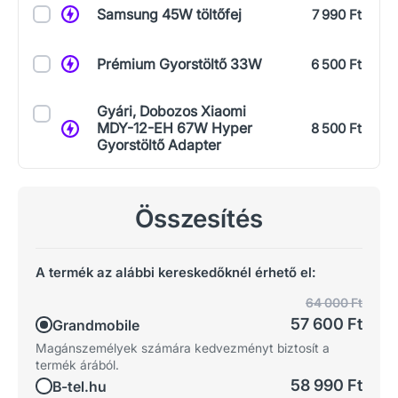
Samsung 45W töltőfej
7 990 Ft
Prémium Gyorstöltő 33W
6 500 Ft
Gyári, Dobozos Xiaomi
MDY-12-EH 67W Hyper
8 500 Ft
Gyorstöltő Adapter
Összesítés
A termék az alábbi kereskedőknél érhető el:
64 000 Ft
57 600 Ft
Grandmobile
Magánszemélyek számára kedvezményt biztosít a
termék árából.
58 990 Ft
B-tel.hu