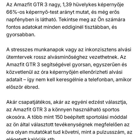
Az Amazfit GTR 3 nagy, 1,39 hüvelykes képernyője
66%-os képernyő-test arányt mutat, és még erős
napfényben is látható. Tekintse meg az Ön számára
fontos adatokat minden eddiginél tisztábban, és
gyorsabban.
A stresszes munkanapok vagy az inkonzisztens alvási
ütemtervek rossz alvásminőséghez vezethetnek. Az
Amazfit GTR 3 segítségével gyorsan, egyszerűen és
közvetlenül az óra képernyőjén ellenőrizheti alvási
adatait – így nem kell keresgélnie a telefonban, amikor
először ébred.
Akár csapatjátékos, akár az egyéni edzést választja,
az Amazfit GTR 3 a könnyen használható sportos
okosóra. A több mint 150 beépített sportolási móddal
az ön által választott tevékenységnek megfelelően az
óra olyan mutatókat tud követni, mint a pulzusszám, az
elégetett kalóriák stb.