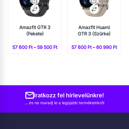
Amazfit GTR 3
Amazfit Huami
(Fekete)
GTR 3 (Szürke)
57 600 Ft – 59 500 Ft
57 600 Ft – 60 990 Ft
Iratkozz fel hírlevelünkre!
… és ne maradj le a legújabb termékeinkről