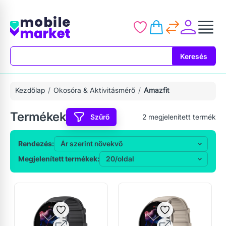
Keresés
Keresés
Kezdőlap
Okosóra & Aktivitásmérő
Amazfit
Termékek
Szűrő
2
megjelenített termék
Rendezés:
Megjelenített termékek: