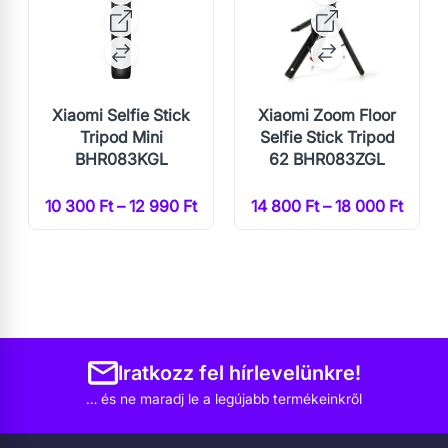
Xiaomi Selfie Stick
Xiaomi Zoom Floor
Tripod Mini
Selfie Stick Tripod
BHR083KGL
62 BHR083ZGL
10 300 Ft – 12 990 Ft
14 800 Ft – 18 000 Ft
Iratkozz fel hírlevelünkre!
… és ne maradj le a legújabb termékeinkről