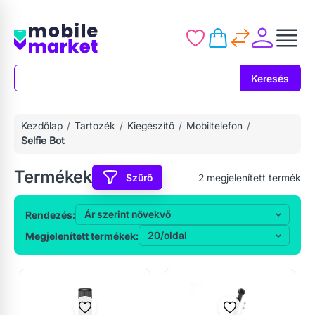
Keresés
Keresés
Kezdőlap
Tartozék
Kiegészítő
Mobiltelefon
Selfie Bot
Termékek
Szűrő
2
megjelenített termék
Rendezés:
Megjelenített termékek: