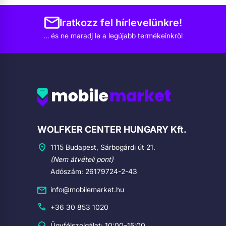
Iratkozz fel hírlevelünkre!
… és ne maradj le a legújabb termékeinkről
Cégadatok
WOLFKER CENTER HUNGARY Kft.
1115 Budapest, Sárbogárdi út 21.
(Nem átvételi pont)
Adószám: 26179724-2-43
info@mobilemarket.hu
+36 30 853 1020
Ügyfélszolgálat: 10:00–15:00