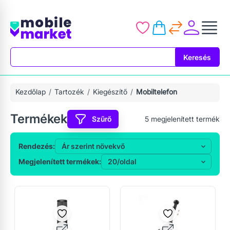
Keresés
Keresés
Kezdőlap
Tartozék
Kiegészítő
Mobiltelefon
Termékek
Szűrő
5
megjelenített termék
Rendezés:
Megjelenített termékek: