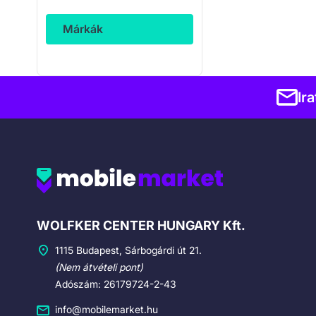
Márkák
Ir
Cégadatok
WOLFKER CENTER HUNGARY Kft.
1115 Budapest, Sárbogárdi út 21.
(Nem átvételi pont)
Adószám: 26179724-2-43
info@mobilemarket.hu