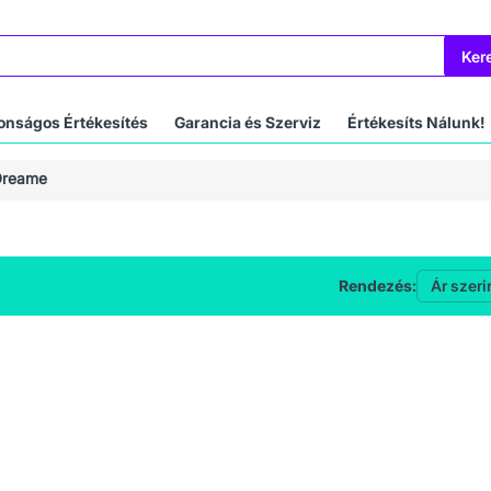
Ker
onságos Értékesítés
Garancia és Szerviz
Értékesíts Nálunk!
Dreame
Rendezés: