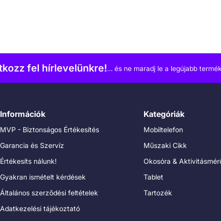
atkozz fel hírlevelünkre!
… és ne maradj le a legújabb termék
Információk
Kategóriák
MVP - Biztonságos Értékesítés
Mobiltelefon
Garancia és Szervíz
Műszaki Cikk
Értékesíts nálunk!
Okosóra & Aktivitásmér
Gyakran ismételt kérdések
Tablet
Általános szerződési feltételek
Tartozék
Adatkezelési tájékoztató