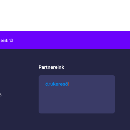
einkről
Partnereink
ő