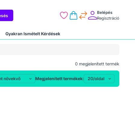
Belépés
esés
Regisztráció
Gyakran Ismételt Kérdések
0
megjelenített termék
Megjelenített termékek: