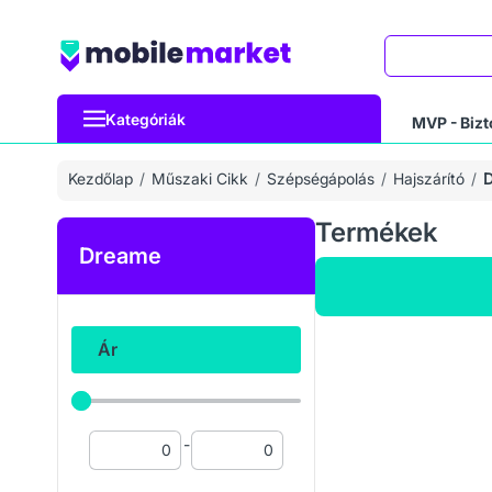
Keresés
Kategóriák
MVP - Bizt
Kezdőlap
Műszaki Cikk
Szépségápolás
Hajszárító
Termékek
Dreame
Ár
-