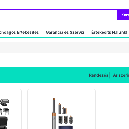
Ker
onságos Értékesítés
Garancia és Szerviz
Értékesíts Nálunk!
Rendezés: