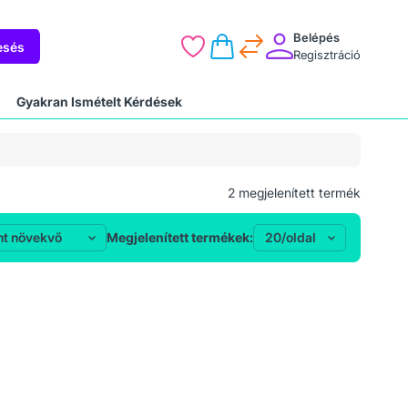
Belépés
esés
Regisztráció
Gyakran Ismételt Kérdések
2
megjelenített termék
Megjelenített termékek: