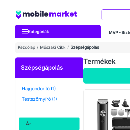
Keresés
Kategóriák
MVP - Bizt
Kezdőlap
Műszaki Cikk
Szépségápolás
Termékek
Szépségápolás
Hajgöndörítő
(1)
Testszőrnyíró
(1)
Ár