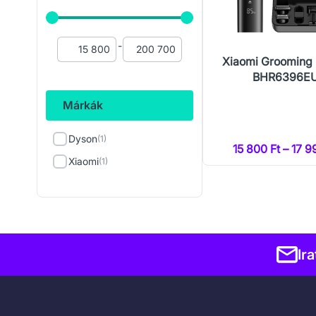
-
Xiaomi Grooming 
BHR6396E
Márkák
Dyson
(1)
15 800 Ft – 17 9
Xiaomi
(1)
Ir