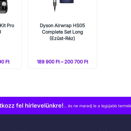
Kit Pro
Dyson Airwrap HS05
U
Complete Set Long
(Ezüst-Réz)
90 Ft
189 900 Ft – 200 700 Ft
atkozz fel hírlevelünkre!
… és ne maradj le a legújabb termék