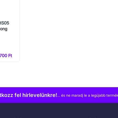
HS05
Long
)
700 Ft
atkozz fel hírlevelünkre!
… és ne maradj le a legújabb termék