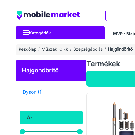
Keresés
Kategóriák
MVP - Bizt
Kezdőlap
Műszaki Cikk
Szépségápolás
Hajgöndörítő
Termékek
Hajgöndörítő
Dyson
(1)
Ár