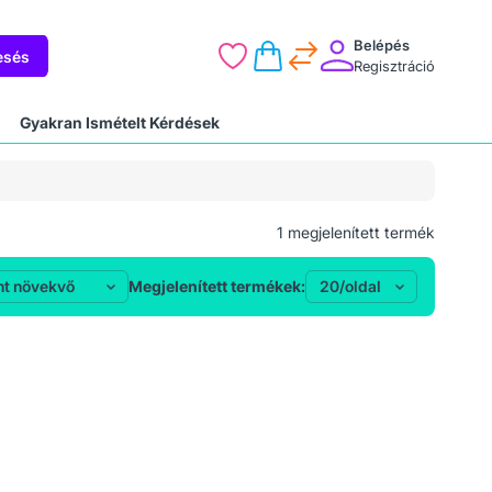
Belépés
esés
Regisztráció
Gyakran Ismételt Kérdések
1
megjelenített termék
Megjelenített termékek: