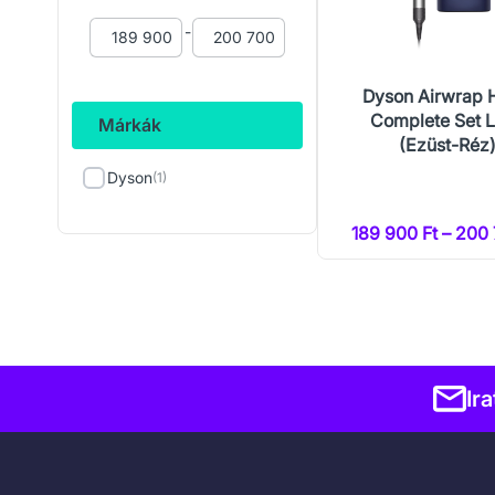
-
Dyson Airwrap 
Complete Set 
Márkák
(Ezüst-Réz
Dyson
(1)
189 900 Ft – 200 
Ir