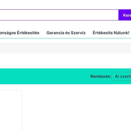
Ker
onságos Értékesítés
Garancia és Szerviz
Értékesíts Nálunk!
Rendezés: