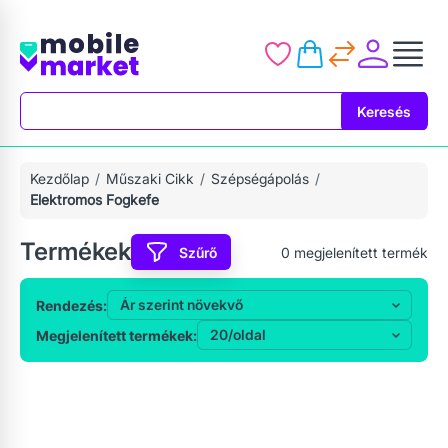
Keresés
Keresés
Kezdőlap
Műszaki Cikk
Szépségápolás
Elektromos Fogkefe
Termékek
Szűrő
0
megjelenített termék
Rendezés:
Megjelenített termékek: