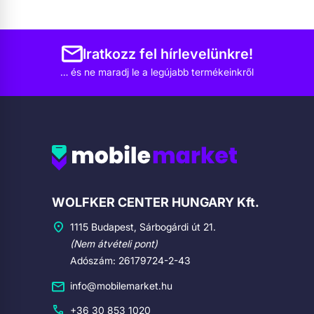
Iratkozz fel hírlevelünkre!
… és ne maradj le a legújabb termékeinkről
Cégadatok
WOLFKER CENTER HUNGARY Kft.
1115 Budapest, Sárbogárdi út 21.
(Nem átvételi pont)
Adószám: 26179724-2-43
info@mobilemarket.hu
+36 30 853 1020