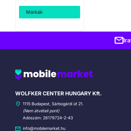
Márkák
Ir
Cégadatok
WOLFKER CENTER HUNGARY Kft.
1115 Budapest, Sárbogárdi út 21.
(Nem átvételi pont)
Adószám: 26179724-2-43
info@mobilemarket.hu