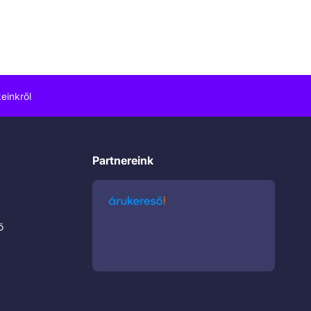
einkről
Partnereink
ő