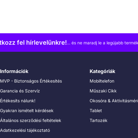
atkozz fel hírlevelünkre!
… és ne maradj le a legújabb termék
Információk
Kategóriák
MVP - Biztonságos Értékesítés
Mobiltelefon
Garancia és Szervíz
Műszaki Cikk
Értékesíts nálunk!
Okosóra & Aktivitásmér
Gyakran ismételt kérdések
Tablet
Általános szerződési feltételek
Tartozék
Adatkezelési tájékoztató