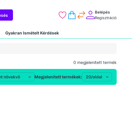
Belépés
esés
Regisztráció
Gyakran Ismételt Kérdések
0
megjelenített termék
Megjelenített termékek: