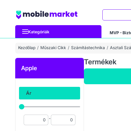
Keresés
Kategóriák
MVP - Bizt
Kezdőlap
Műszaki Cikk
Számítástechnika
Asztali Sz
Termékek
Apple
Ár
-