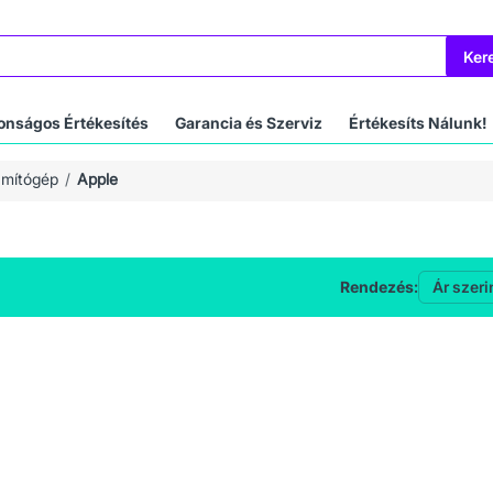
Ker
onságos Értékesítés
Garancia és Szerviz
Értékesíts Nálunk!
ámítógép
Apple
Rendezés: