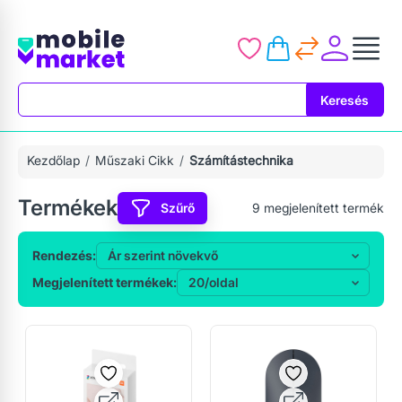
Keresés
Keresés
Kezdőlap
Műszaki Cikk
Számítástechnika
Termékek
Szűrő
9
megjelenített termék
Rendezés:
Megjelenített termékek: