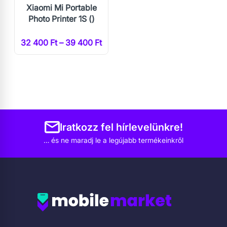
Xiaomi Mi Portable
Photo Printer 1S ()
32 400 Ft – 39 400 Ft
Iratkozz fel hírlevelünkre!
… és ne maradj le a legújabb termékeinkről