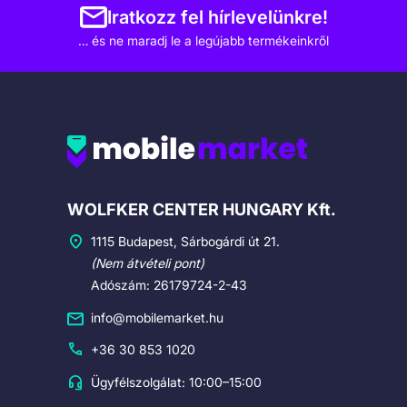
Iratkozz fel hírlevelünkre!
… és ne maradj le a legújabb termékeinkről
Cégadatok
WOLFKER CENTER HUNGARY Kft.
1115 Budapest, Sárbogárdi út 21.
(Nem átvételi pont)
Adószám: 26179724-2-43
info@mobilemarket.hu
+36 30 853 1020
Ügyfélszolgálat: 10:00–15:00