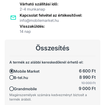
Várható szállítási idő:
2-4 munkanap
Kapcsolat felvétel az értékesítővel:
info@mobilemarket.hu
Visszaküldés:
14 nap
Összesítés
A termék az alábbi kereskedőknél érhető el:
6 600 Ft
Mobile Market
8 990 Ft
B-tel.hu
10 000 Ft
9 000 Ft
Grandmobile
Magánszemélyek számára kedvezményt biztosít a
termék árából.