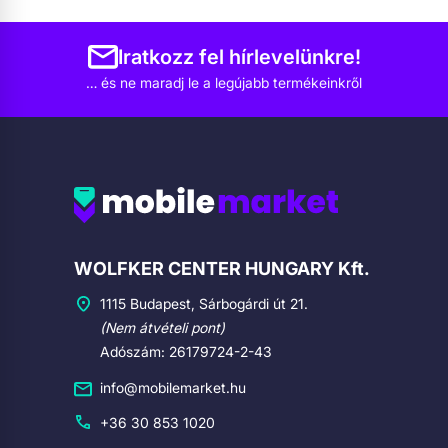
Iratkozz fel hírlevelünkre!
… és ne maradj le a legújabb termékeinkről
Cégadatok
WOLFKER CENTER HUNGARY Kft.
1115 Budapest, Sárbogárdi út 21.
(Nem átvételi pont)
Adószám: 26179724-2-43
info@mobilemarket.hu
+36 30 853 1020