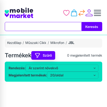
Keresés
Keresés
Kezdőlap
Műszaki Cikk
Mikrofon
JBL
Termékek
Szűrő
0
megjelenített termék
Rendezés:
Megjelenített termékek: