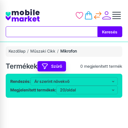
Keresés
Keresés
Kezdőlap
Műszaki Cikk
Mikrofon
Termékek
Szűrő
0
megjelenített termék
Rendezés:
Megjelenített termékek: