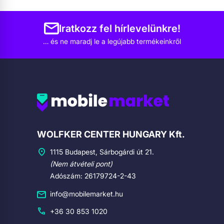
Iratkozz fel hírlevelünkre!
… és ne maradj le a legújabb termékeinkről
Cégadatok
WOLFKER CENTER HUNGARY Kft.
1115 Budapest, Sárbogárdi út 21.
(Nem átvételi pont)
Adószám: 26179724-2-43
info@mobilemarket.hu
+36 30 853 1020