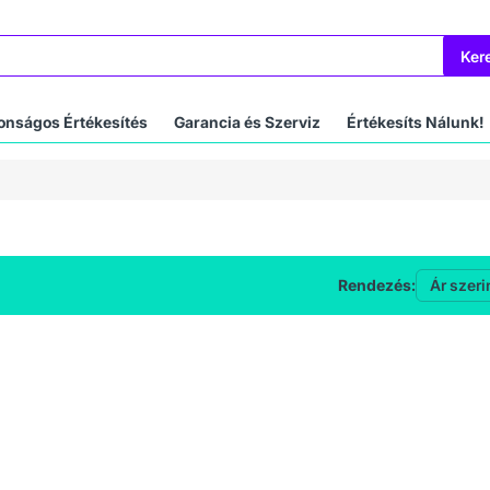
Ker
onságos Értékesítés
Garancia és Szerviz
Értékesíts Nálunk!
Rendezés: