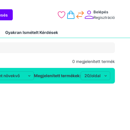
Belépés
esés
Regisztráció
Gyakran Ismételt Kérdések
0
megjelenített termék
Megjelenített termékek: