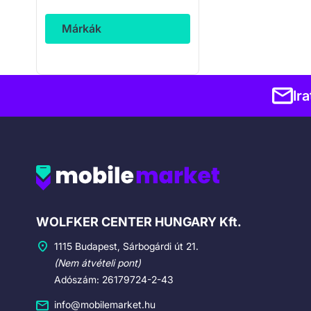
Márkák
Ir
Cégadatok
WOLFKER CENTER HUNGARY Kft.
1115 Budapest, Sárbogárdi út 21.
(Nem átvételi pont)
Adószám: 26179724-2-43
info@mobilemarket.hu