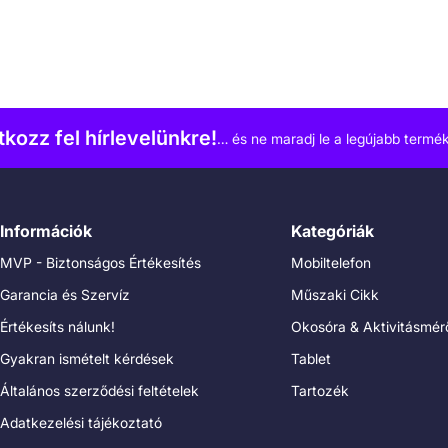
atkozz fel hírlevelünkre!
… és ne maradj le a legújabb termék
Információk
Kategóriák
MVP - Biztonságos Értékesítés
Mobiltelefon
Garancia és Szervíz
Műszaki Cikk
Értékesíts nálunk!
Okosóra & Aktivitásmér
Gyakran ismételt kérdések
Tablet
Általános szerződési feltételek
Tartozék
Adatkezelési tájékoztató