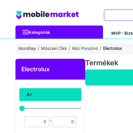
Keresés
Kategóriák
MVP - Bizt
Kezdőlap
Műszaki Cikk
Kézi Porszívó
Electrolux
Termékek
Electrolux
Ár
-