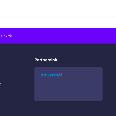
einkről
Partnereink
ő