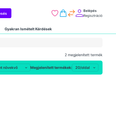
Belépés
esés
Regisztráció
Gyakran Ismételt Kérdések
2
megjelenített termék
Megjelenített termékek: