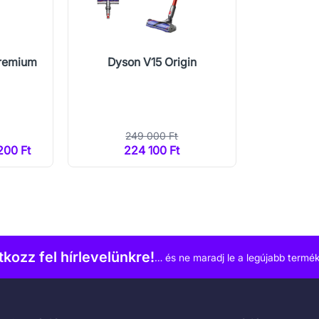
Premium
Dyson V15 Origin
249 000 Ft
200 Ft
224 100 Ft
atkozz fel hírlevelünkre!
… és ne maradj le a legújabb termék