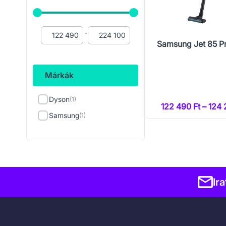
-
Samsung Jet 85 
Márkák
Dyson
(1)
122 490 Ft – 124 
Samsung
(1)
Ir