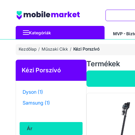
Keresés
Kategóriák
MVP - Bizt
Kezdőlap
Műszaki Cikk
Kézi Porszívó
Termékek
Kézi Porszívó
Dyson
(1)
Samsung
(1)
Ár