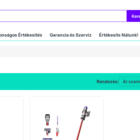
Ker
onságos Értékesítés
Garancia és Szerviz
Értékesíts Nálunk!
Rendezés: