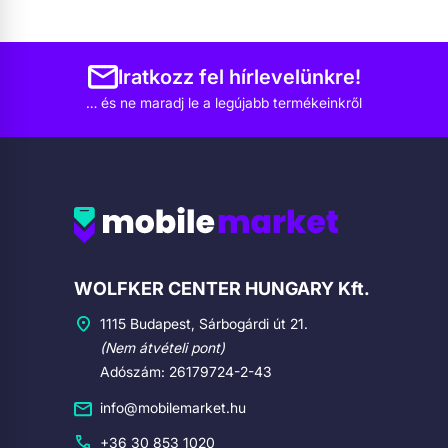
Iratkozz fel hírlevelünkre!
… és ne maradj le a legújabb termékeinkről
Cégadatok
WOLFKER CENTER HUNGARY Kft.
1115 Budapest, Sárbogárdi út 21.
(Nem átvételi pont)
Adószám: 26179724-2-43
info@mobilemarket.hu
+36 30 853 1020