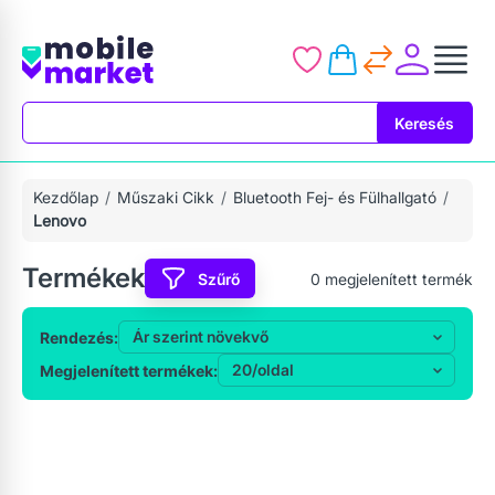
Keresés
Keresés
Kezdőlap
Műszaki Cikk
Bluetooth Fej- és Fülhallgató
Lenovo
Termékek
Szűrő
0
megjelenített termék
Rendezés:
Megjelenített termékek: