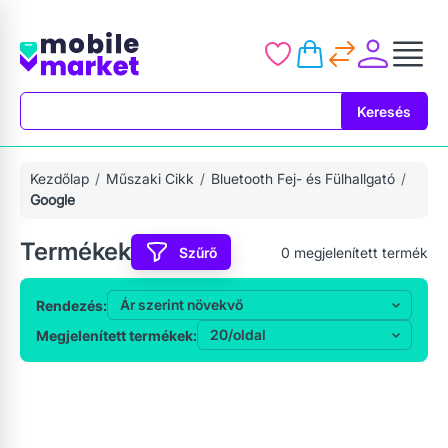
Keresés
Keresés
Kezdőlap
Műszaki Cikk
Bluetooth Fej- és Fülhallgató
Google
Termékek
Szűrő
0
megjelenített termék
Rendezés:
Megjelenített termékek: