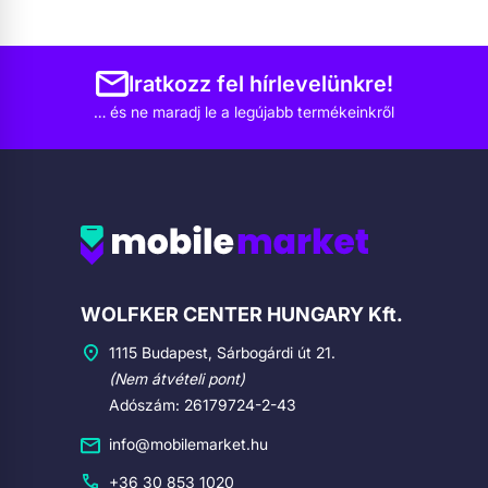
Iratkozz fel hírlevelünkre!
… és ne maradj le a legújabb termékeinkről
Cégadatok
WOLFKER CENTER HUNGARY Kft.
1115 Budapest, Sárbogárdi út 21.
(Nem átvételi pont)
Adószám: 26179724-2-43
info@mobilemarket.hu
+36 30 853 1020