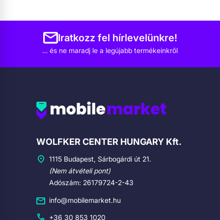
Iratkozz fel hírlevelünkre!
… és ne maradj le a legújabb termékeinkről
Cégadatok
WOLFKER CENTER HUNGARY Kft.
1115 Budapest, Sárbogárdi út 21.
(Nem átvételi pont)
Adószám: 26179724-2-43
info@mobilemarket.hu
+36 30 853 1020