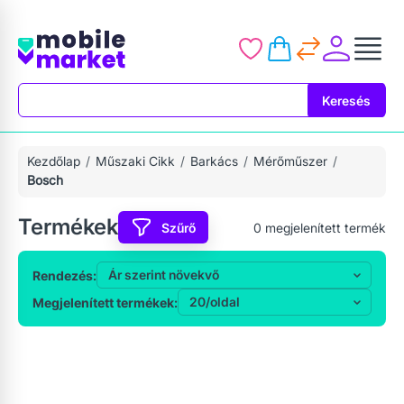
Keresés
Keresés
Kezdőlap
Műszaki Cikk
Barkács
Mérőműszer
Bosch
Termékek
Szűrő
0
megjelenített termék
Rendezés:
Megjelenített termékek: