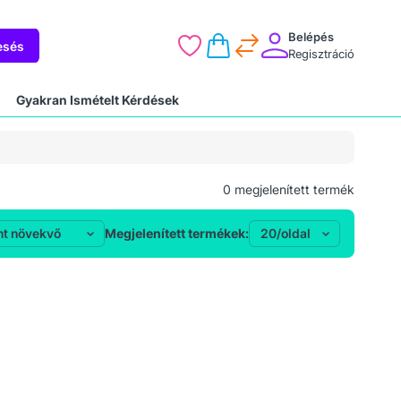
Belépés
esés
Regisztráció
Gyakran Ismételt Kérdések
0
megjelenített termék
Megjelenített termékek: