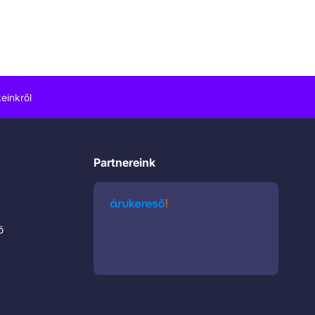
einkről
Partnereink
ő