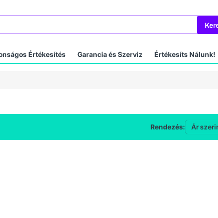
Ker
onságos Értékesítés
Garancia és Szerviz
Értékesíts Nálunk!
Rendezés: