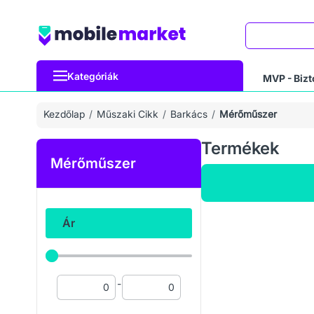
Keresés
Kategóriák
MVP - Bizt
Kezdőlap
Műszaki Cikk
Barkács
Mérőműszer
Termékek
Mérőműszer
Ár
-