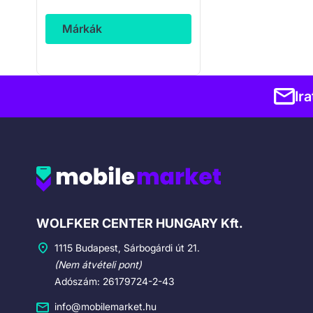
Márkák
Ir
Cégadatok
WOLFKER CENTER HUNGARY Kft.
1115 Budapest, Sárbogárdi út 21.
(Nem átvételi pont)
Adószám: 26179724-2-43
info@mobilemarket.hu