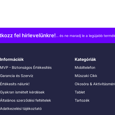
atkozz fel hírlevelünkre!
… és ne maradj le a legújabb termék
Információk
Kategóriák
MVP - Biztonságos Értékesítés
Mobiltelefon
Garancia és Szervíz
Műszaki Cikk
Értékesíts nálunk!
Okosóra & Aktivitásmér
Gyakran ismételt kérdések
Tablet
Általános szerződési feltételek
Tartozék
Adatkezelési tájékoztató