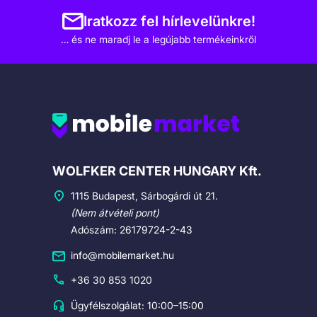
Iratkozz fel hírlevelünkre!
… és ne maradj le a legújabb termékeinkről
Cégadatok
WOLFKER CENTER HUNGARY Kft.
1115 Budapest, Sárbogárdi út 21.
(Nem átvételi pont)
Adószám: 26179724-2-43
info@mobilemarket.hu
+36 30 853 1020
Ügyfélszolgálat: 10:00–15:00