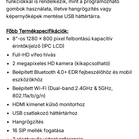
funkciókkal is rendelkezik, mint a programozható
gombok használata, illetve hangrögzítés vagy
képernyőképek mentése USB háttértárra.
Főbb Termékspecifikációk:
8"-os 1280 x 800 pixel felbontású kapacitív
érintőkijelző (IPC LCD)
Full-HD vifeo hívás
2 megapixeles HD kamera (kikapcsolható)
Beépített Bluetooth 4.0+ EDR fejbeszélőhöz és mobil
eszközökhöz
Beépített Wi-Fi (Dual-band:2.4GHz & 5GHz,
802.11a/b/g/n)
HDMI kimenet külső monitorhoz
USB csatlakozó háttértárhoz
Hangrögzítés
16 SIP mellék fogatása