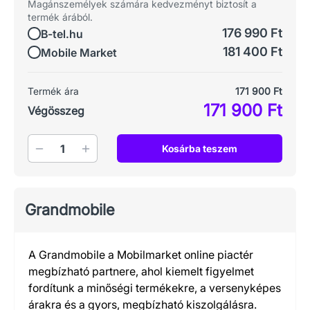
Magánszemélyek számára kedvezményt biztosít a
termék árából.
176 990 Ft
B-tel.hu
181 400 Ft
Mobile Market
Termék ára
171 900 Ft
171 900 Ft
Végösszeg
Mennyiség
Kosárba teszem
Grandmobile
A Grandmobile a Mobilmarket online piactér
megbízható partnere, ahol kiemelt figyelmet
fordítunk a minőségi termékekre, a versenyképes
árakra és a gyors, megbízható kiszolgálásra.