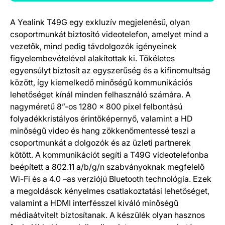
A Yealink T49G egy exkluzív megjelenésű, olyan
Termék részletek
csoportmunkát biztosító videotelefon, amelyet mind a
vezetők, mind pedig távdolgozók igényeinek
figyelembevételével alakítottak ki. Tökéletes
egyensúlyt biztosít az egyszerűség és a kifinomultság
között, így kiemelkedő minőségű kommunikációs
lehetőséget kínál minden felhasználó számára. A
nagyméretű 8”-os 1280 x 800 pixel felbontású
folyadékkristályos érintőképernyő, valamint a HD
minőségű video és hang zökkenőmentessé teszi a
csoportmunkát a dolgozók és az üzleti partnerek
kötött. A kommunikációt segíti a T49G videotelefonba
beépített a 802.11 a/b/g/n szabványoknak megfelelő
Wi-Fi és a 4.0 –as verziójú Bluetooth technológia. Ezek
a megoldások kényelmes csatlakoztatási lehetőséget,
valamint a HDMI interfésszel kiváló minőségű
médiaátvitelt biztosítanak. A készülék olyan hasznos