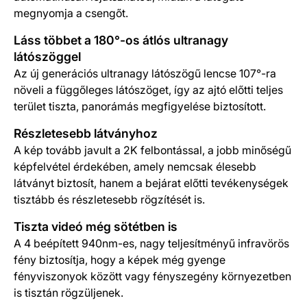
megnyomja a csengőt.
Láss többet a 180°-os átlós ultranagy
látószöggel
Az új generációs ultranagy látószögű lencse 107°-ra
növeli a függőleges látószöget, így az ajtó előtti teljes
terület tiszta, panorámás megfigyelése biztosított.
Részletesebb látványhoz
A kép tovább javult a 2K felbontással, a jobb minőségű
képfelvétel érdekében, amely nemcsak élesebb
látványt biztosít, hanem a bejárat előtti tevékenységek
tisztább és részletesebb rögzítését is.
Tiszta videó még sötétben is
A 4 beépített 940nm-es, nagy teljesítményű infravörös
fény biztosítja, hogy a képek még gyenge
fényviszonyok között vagy fényszegény környezetben
is tisztán rögzüljenek.