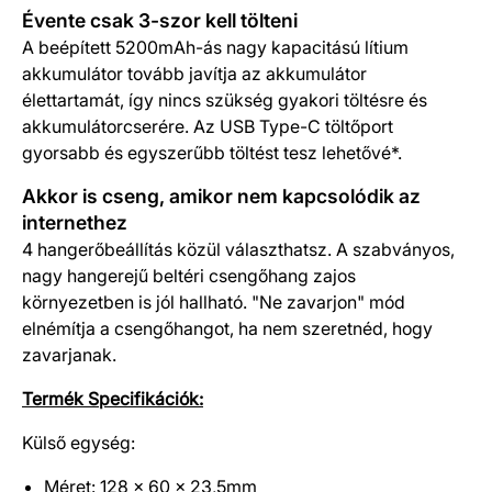
Évente csak 3-szor kell tölteni
A beépített 5200mAh-ás nagy kapacitású lítium
akkumulátor tovább javítja az akkumulátor
élettartamát, így nincs szükség gyakori töltésre és
akkumulátorcserére. Az USB Type-C töltőport
gyorsabb és egyszerűbb töltést tesz lehetővé*.
Akkor is cseng, amikor nem kapcsolódik az
internethez
4 hangerőbeállítás közül választhatsz. A szabványos,
nagy hangerejű beltéri csengőhang zajos
környezetben is jól hallható. "Ne zavarjon" mód
elnémítja a csengőhangot, ha nem szeretnéd, hogy
zavarjanak.
Termék Specifikációk:
Külső egység:
Méret: 128 x 60 x 23,5mm