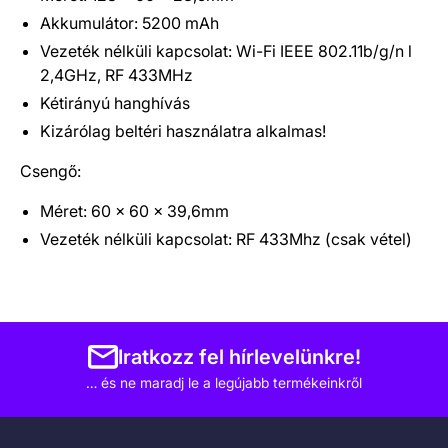
Akkumulátor: 5200 mAh
Vezeték nélküli kapcsolat: Wi-Fi IEEE 802.11b/g/n l
2,4GHz, RF 433MHz
Kétirányú hanghívás
Kizárólag beltéri használatra alkalmas!
Csengő:
Méret: 60 x 60 x 39,6mm
Vezeték nélküli kapcsolat: RF 433Mhz (csak vétel)
Iratkozz fel hírlevelünkre!
… és ne maradj le a legújabb termékeinkről