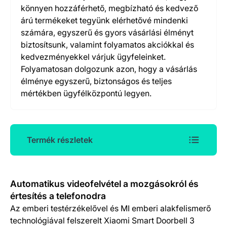
könnyen hozzáférhető, megbízható és kedvező
árú termékeket tegyünk elérhetővé mindenki
számára, egyszerű és gyors vásárlási élményt
biztosítsunk, valamint folyamatos akciókkal és
kedvezményekkel várjuk ügyfeleinket.
Folyamatosan dolgozunk azon, hogy a vásárlás
élménye egyszerű, biztonságos és teljes
mértékben ügyfélközpontú legyen.
Termék részletek
Termék részletek
Automatikus videofelvétel a mozgásokról és
értesítés a telefonodra
Az emberi testérzékelővel és MI emberi alakfelismerő
technológiával felszerelt Xiaomi Smart Doorbell 3