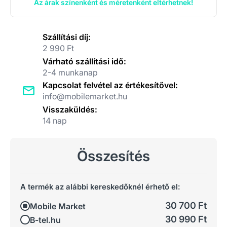
Az árak színenként és méretenként eltérhetnek!
Szállítási díj:
2 990 Ft
Várható szállítási idő:
2-4 munkanap
Kapcsolat felvétel az értékesítővel:
info@mobilemarket.hu
Visszaküldés:
14 nap
Összesítés
A termék az alábbi kereskedőknél érhető el:
30 700 Ft
Mobile Market
30 990 Ft
B-tel.hu