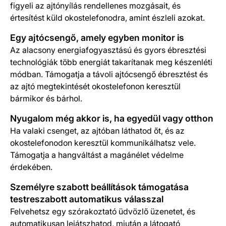
figyeli az ajtónyílás rendellenes mozgásait, és
értesítést küld okostelefonodra, amint észleli azokat.
Egy ajtócsengő, amely egyben monitor is
Az alacsony energiafogyasztású és gyors ébresztési
technológiák több energiát takarítanak meg készenléti
módban. Támogatja a távoli ajtócsengő ébresztést és
az ajtó megtekintését okostelefonon keresztül
bármikor és bárhol.
Nyugalom még akkor is, ha egyedül vagy otthon
Ha valaki csenget, az ajtóban láthatod őt, és az
okostelefonodon keresztül kommunikálhatsz vele.
Támogatja a hangváltást a magánélet védelme
érdekében.
Személyre szabott beállítások támogatása
testreszabott automatikus válasszal
Felvehetsz egy szórakoztató üdvözlő üzenetet, és
automatikusan lejátszhatod, miután a látogató