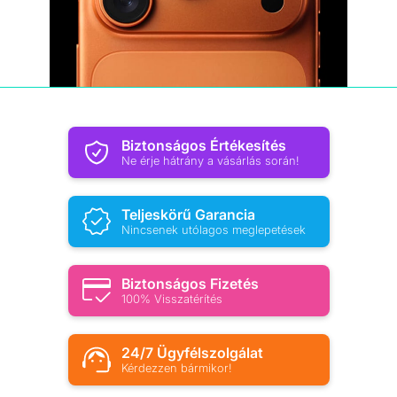
Biztonságos Értékesítés
Ne érje hátrány a vásárlás során!
Teljeskörű Garancia
Nincsenek utólagos meglepetések
Biztonságos Fizetés
100% Visszatérítés
24/7 Ügyfélszolgálat
Kérdezzen bármikor!