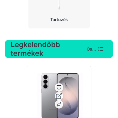
Tartozék
Legkelendőbb
Összes
termékek