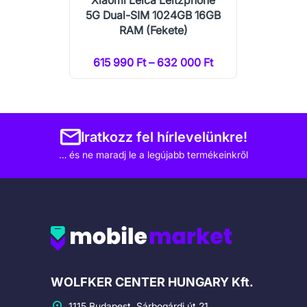
Xiaomi Leica Leitzphone
5G Dual-SIM 1024GB 16GB
RAM (Fekete)
615 990 Ft – 632 000 Ft
Iratkozz fel hírlevelünkre!
… és ne maradj le a legújabb termékeinkről
Cégadatok
WOLFKER CENTER HUNGARY Kft.
1115 Budapest, Sárbogárdi út 21.