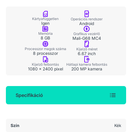
Kártyafüggetlen
Operációs rendszer
Igen
Android
Memória
Grafikus vezérlő
8 GB
Mali-G68 MC4
Processzor magok száma
Kijelző méret
8 processzor
6.67 inch
Kijelző felbontás
Hátlapi kamera felbontás
1080 x 2400 pixel
200 MP kamera
Specifikáció
Általános adatok
Szín
Kék