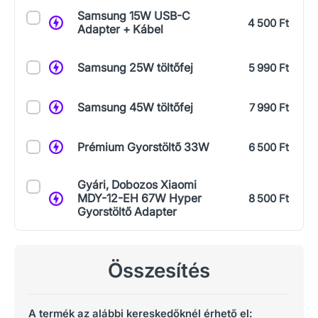
Samsung 15W USB-C
4 500 Ft
Adapter + Kábel
Samsung 25W töltőfej
5 990 Ft
Samsung 45W töltőfej
7 990 Ft
Prémium Gyorstöltő 33W
6 500 Ft
Gyári, Dobozos Xiaomi
MDY-12-EH 67W Hyper
8 500 Ft
Gyorstöltő Adapter
Összesítés
A termék az alábbi kereskedőknél érhető el: