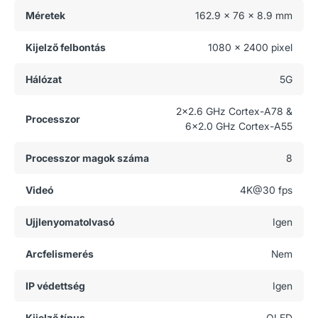
Méretek
162.9 x 76 x 8.9 mm
Kijelző felbontás
1080 x 2400 pixel
Hálózat
5G
2x2.6 GHz Cortex-A78 &
Processzor
6x2.0 GHz Cortex-A55
Processzor magok száma
8
Videó
4K@30 fps
Ujjlenyomatolvasó
Igen
Arcfelismerés
Nem
IP védettség
Igen
Kijelző típus
OLED