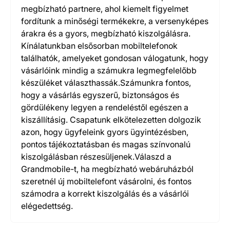
megbízható partnere, ahol kiemelt figyelmet
fordítunk a minőségi termékekre, a versenyképes
árakra és a gyors, megbízható kiszolgálásra.
Kínálatunkban elsősorban mobiltelefonok
találhatók, amelyeket gondosan válogatunk, hogy
vásárlóink mindig a számukra legmegfelelőbb
készüléket választhassák.Számunkra fontos,
hogy a vásárlás egyszerű, biztonságos és
gördülékeny legyen a rendeléstől egészen a
kiszállításig. Csapatunk elkötelezetten dolgozik
azon, hogy ügyfeleink gyors ügyintézésben,
pontos tájékoztatásban és magas színvonalú
kiszolgálásban részesüljenek.Válaszd a
Grandmobile-t, ha megbízható webáruházból
szeretnél új mobiltelefont vásárolni, és fontos
számodra a korrekt kiszolgálás és a vásárlói
elégedettség.