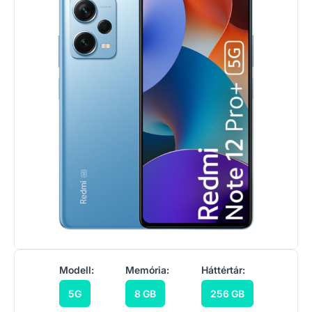
Modell:
Memória:
Háttértár:
5G
8 GB
256 GB