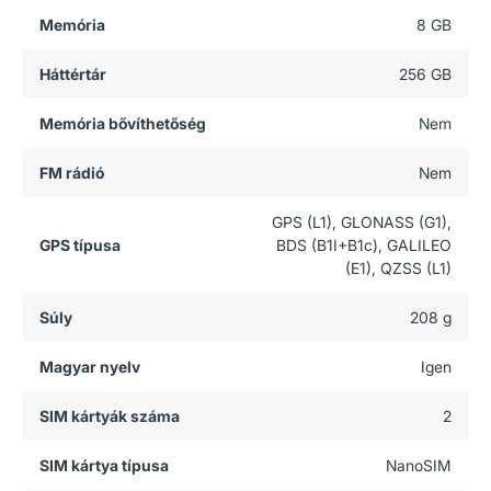
Memória
8 GB
Háttértár
256 GB
Memória bővíthetőség
Nem
FM rádió
Nem
GPS (L1), GLONASS (G1),
GPS típusa
BDS (B1I+B1c), GALILEO
(E1), QZSS (L1)
Súly
208 g
Magyar nyelv
Igen
SIM kártyák száma
2
SIM kártya típusa
NanoSIM