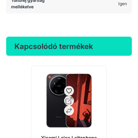
Töltőfej gyárilag
Igen
mellékelve
Kapcsolódó termékek