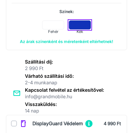
Színek:
Fehér
Kék
Az árak színenként és méretenként eltérhetnek!
Szállítási díj:
2 990 Ft
Várható szállítási idő:
2-4 munkanap
Kapcsolat felvétel az értékesítővel:
info@grandmobile.hu
Visszaküldés:
14 nap
Kiegészítők
DisplayGuard Védelem
4 990 Ft