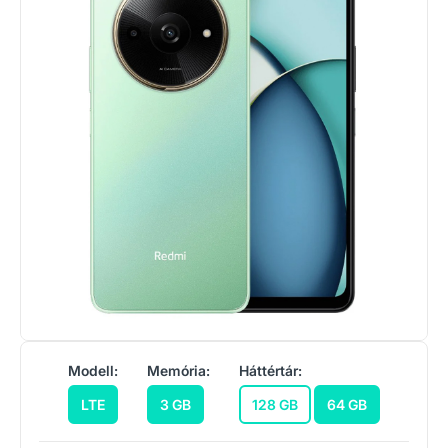
Modell:
Memória:
Háttértár:
LTE
3 GB
128 GB
64 GB