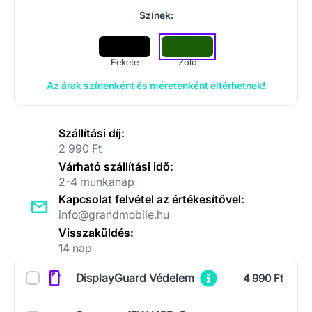
Színek:
Fekete
Zöld
Az árak színenként és méretenként eltérhetnek!
Szállítási díj:
2 990 Ft
Várható szállítási idő:
2-4 munkanap
Kapcsolat felvétel az értékesítővel:
info@grandmobile.hu
Visszaküldés:
14 nap
Kiegészítők
DisplayGuard Védelem
4 990 Ft