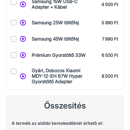
Samsung 15W USB-C
4 500 Ft
Adapter + Kábel
Samsung 25W töltőfej
5 990 Ft
Samsung 45W töltőfej
7 990 Ft
Prémium Gyorstöltő 33W
6 500 Ft
Gyári, Dobozos Xiaomi
MDY-12-EH 67W Hyper
8 500 Ft
Gyorstöltő Adapter
Összesítés
A termék az alábbi kereskedőknél érhető el: