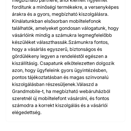
megbízható partnere, ahol kiemelt figyelmet
fordítunk a minőségi termékekre, a versenyképes
árakra és a gyors, megbízható kiszolgálásra.
Kínálatunkban elsősorban mobiltelefonok
találhatók, amelyeket gondosan válogatunk, hogy
vásárlóink mindig a számukra legmegfelelőbb
készüléket választhassák.Számunkra fontos,
hogy a vásárlás egyszerű, biztonságos és
gördülékeny legyen a rendeléstől egészen a
kiszállításig. Csapatunk elkötelezetten dolgozik
azon, hogy ügyfeleink gyors ügyintézésben,
pontos tájékoztatásban és magas színvonalú
kiszolgálásban részesüljenek.Válaszd a
Grandmobile-t, ha megbízható webáruházból
szeretnél új mobiltelefont vásárolni, és fontos
számodra a korrekt kiszolgálás és a vásárlói
elégedettség.