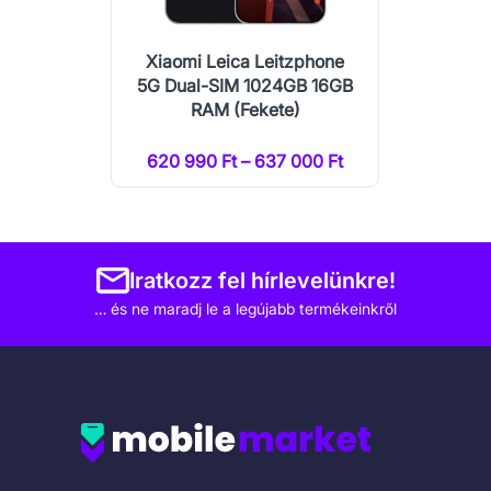
Xiaomi Leica Leitzphone
5G Dual-SIM 1024GB 16GB
RAM (Fekete)
620 990 Ft – 637 000 Ft
Iratkozz fel hírlevelünkre!
… és ne maradj le a legújabb termékeinkről