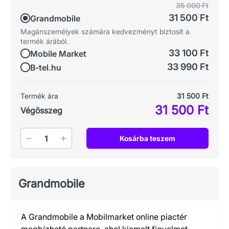
35 000 Ft
31 500 Ft
Grandmobile
Magánszemélyek számára kedvezményt biztosít a
termék árából.
33 100 Ft
Mobile Market
33 990 Ft
B-tel.hu
Termék ára
31 500 Ft
31 500 Ft
Végösszeg
Mennyiség
Kosárba teszem
Grandmobile
A Grandmobile a Mobilmarket online piactér