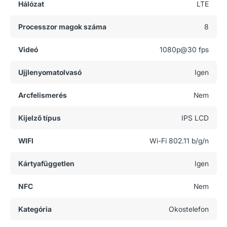
Hálózat
LTE
Processzor magok száma
8
Videó
1080p@30 fps
Ujjlenyomatolvasó
Igen
Arcfelismerés
Nem
Kijelző típus
IPS LCD
WIFI
Wi-Fi 802.11 b/g/n
Kártyafüggetlen
Igen
NFC
Nem
Kategória
Okostelefon