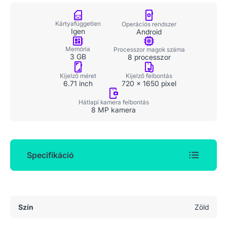
Kártyafüggetlen
Operációs rendszer
Igen
Android
Memória
Processzor magok száma
3 GB
8 processzor
Kijelző felbontás
Kijelző méret
720 x 1650 pixel
6.71 inch
Hátlapi kamera felbontás
8 MP kamera
Specifikáció
Általános adatok
Szín
Zöld