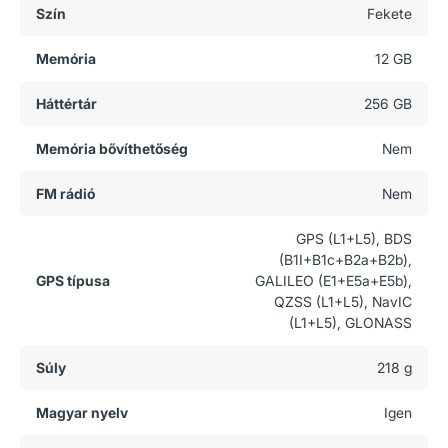
Szín
Fekete
Memória
12 GB
Háttértár
256 GB
Memória bővíthetőség
Nem
FM rádió
Nem
GPS (L1+L5), BDS
(B1I+B1c+B2a+B2b),
GPS típusa
GALILEO (E1+E5a+E5b),
QZSS (L1+L5), NavIC
(L1+L5), GLONASS
Súly
218 g
Magyar nyelv
Igen