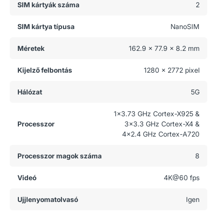
SIM kártyák száma
2
SIM kártya típusa
NanoSIM
Méretek
162.9 x 77.9 x 8.2 mm
Kijelző felbontás
1280 x 2772 pixel
Hálózat
5G
1x3.73 GHz Cortex-X925 &
Processzor
3x3.3 GHz Cortex-X4 &
4x2.4 GHz Cortex-A720
Processzor magok száma
8
Videó
4K@60 fps
Ujjlenyomatolvasó
Igen