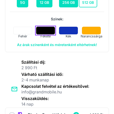
5G
12 GB
256 GB
512 GB
Színek:
Fehér
Fekete
Kék
Narancssárga
Az árak színenként és méretenként eltérhetnek!
Szállítási díj:
2 990 Ft
Várható szállítási idő:
2-4 munkanap
Kapcsolat felvétel az értékesítővel:
info@grandmobile.hu
Visszaküldés:
14 nap
Kiegészítők