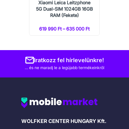
Xiaomi Leica Leitzphone
5G Dual-SIM 1024GB 16GB
RAM (Fekete)
619 990 Ft – 635 000 Ft
Iratkozz fel hírlevelünkre!
… és ne maradj le a legújabb termékeinkről
Cégadatok
WOLFKER CENTER HUNGARY Kft.