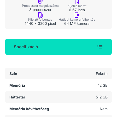
Processzor magok száma
Kijelző méret
8 processzor
6.67 inch
Kijelző felbontás
Hátlapi kamera felbontás
1440 x 3200 pixel
64 MP kamera
Specifikáció
Általános adatok
Szín
Fekete
Memória
12 GB
Háttértár
512 GB
Memória bővíthetőség
Nem