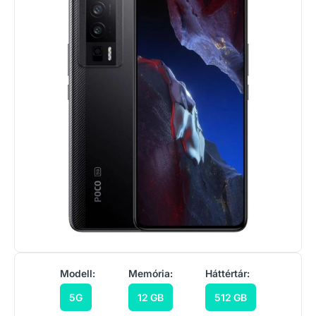
Modell:
Memória:
Háttértár:
5G
12 GB
512 GB