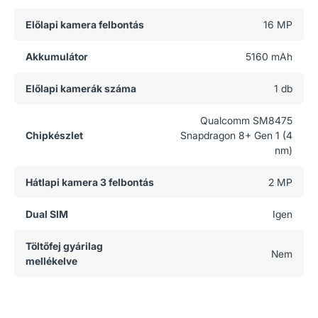
Előlapi kamera felbontás
16 MP
Akkumulátor
5160 mAh
Előlapi kamerák száma
1 db
Qualcomm SM8475
Chipkészlet
Snapdragon 8+ Gen 1 (4
nm)
Hátlapi kamera 3 felbontás
2 MP
Dual SIM
Igen
Töltőfej gyárilag
Nem
mellékelve