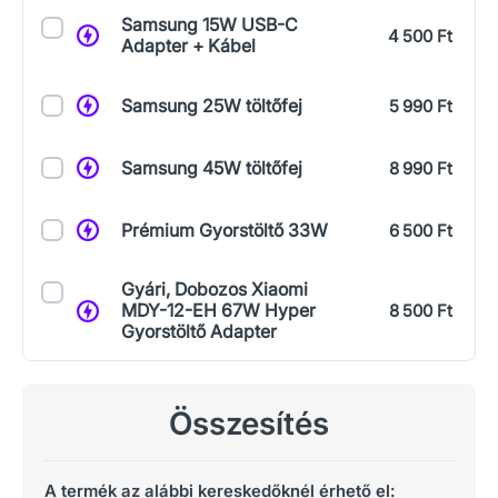
Samsung 15W USB-C
4 500 Ft
Adapter + Kábel
Samsung 25W töltőfej
5 990 Ft
Samsung 45W töltőfej
8 990 Ft
Prémium Gyorstöltő 33W
6 500 Ft
Gyári, Dobozos Xiaomi
MDY-12-EH 67W Hyper
8 500 Ft
Gyorstöltő Adapter
Összesítés
A termék az alábbi kereskedőknél érhető el: