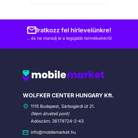
Iratkozz fel hírlevelünkre!
… és ne maradj le a legújabb termékeinkről
Cégadatok
WOLFKER CENTER HUNGARY Kft.
1115 Budapest, Sárbogárdi út 21.
(Nem átvételi pont)
Adószám: 26179724-2-43
info@mobilemarket.hu