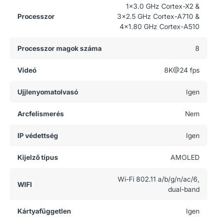
1x3.0 GHz Cortex-X2 &
Processzor
3x2.5 GHz Cortex-A710 &
4x1.80 GHz Cortex-A510
Processzor magok száma
8
Videó
8K@24 fps
Ujjlenyomatolvasó
Igen
Arcfelismerés
Nem
IP védettség
Igen
Kijelző típus
AMOLED
Wi-Fi 802.11 a/b/g/n/ac/6,
WIFI
dual-band
Kártyafüggetlen
Igen