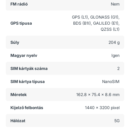
FM rádió
Nem
GPS (L1), GLONASS (G1),
GPS típusa
BDS (B1I), GALILEO (E1),
QZSS (L1)
Súly
204 g
Magyar nyelv
Igen
SIM kártyák száma
2
SIM kártya típusa
NanoSIM
Méretek
162.8 x 75.4 x 8.6 mm
Kijelző felbontás
1440 x 3200 pixel
Hálózat
5G