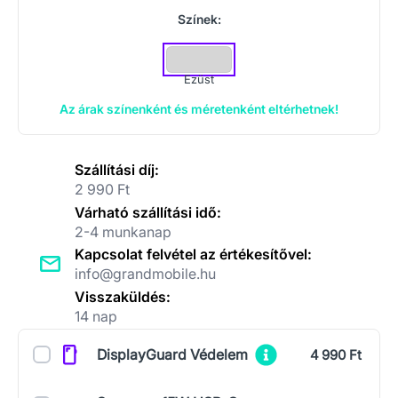
Színek:
Ezüst
Az árak színenként és méretenként eltérhetnek!
Szállítási díj:
2 990 Ft
Várható szállítási idő:
2-4 munkanap
Kapcsolat felvétel az értékesítővel:
info@grandmobile.hu
Visszaküldés:
14 nap
Kiegészítők
DisplayGuard Védelem
4 990 Ft