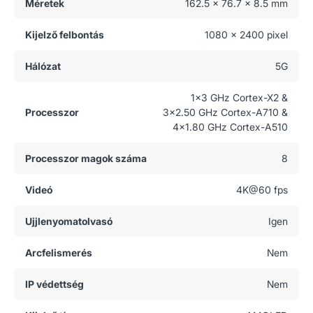
Méretek
162.5 x 76.7 x 8.5 mm
Kijelző felbontás
1080 x 2400 pixel
Hálózat
5G
1x3 GHz Cortex-X2 &
Processzor
3x2.50 GHz Cortex-A710 &
4x1.80 GHz Cortex-A510
Processzor magok száma
8
Videó
4K@60 fps
Ujjlenyomatolvasó
Igen
Arcfelismerés
Nem
IP védettség
Nem