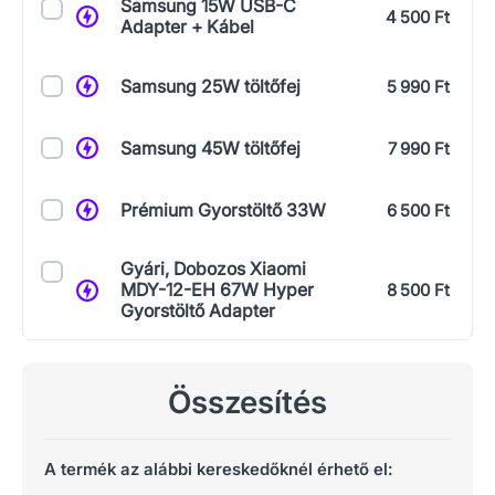
Samsung 15W USB-C
4 500 Ft
Adapter + Kábel
Samsung 25W töltőfej
5 990 Ft
Samsung 45W töltőfej
7 990 Ft
Prémium Gyorstöltő 33W
6 500 Ft
Gyári, Dobozos Xiaomi
MDY-12-EH 67W Hyper
8 500 Ft
Gyorstöltő Adapter
Összesítés
A termék az alábbi kereskedőknél érhető el: