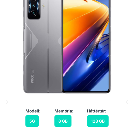
Modell:
Memória:
Háttértár:
5G
8 GB
128 GB