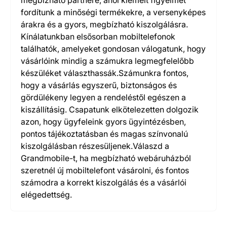
megbízható partnere, ahol kiemelt figyelmet
fordítunk a minőségi termékekre, a versenyképes
árakra és a gyors, megbízható kiszolgálásra.
Kínálatunkban elsősorban mobiltelefonok
találhatók, amelyeket gondosan válogatunk, hogy
vásárlóink mindig a számukra legmegfelelőbb
készüléket választhassák.Számunkra fontos,
hogy a vásárlás egyszerű, biztonságos és
gördülékeny legyen a rendeléstől egészen a
kiszállításig. Csapatunk elkötelezetten dolgozik
azon, hogy ügyfeleink gyors ügyintézésben,
pontos tájékoztatásban és magas színvonalú
kiszolgálásban részesüljenek.Válaszd a
Grandmobile-t, ha megbízható webáruházból
szeretnél új mobiltelefont vásárolni, és fontos
számodra a korrekt kiszolgálás és a vásárlói
elégedettség.