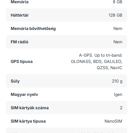
Memória
8 GB
Háttértár
128 GB
Memória bővíthetőség
Nem
FM rádió
Nem
A-GPS. Up to tri-band:
GPS típusa
GLONASS, BDS, GALILEO,
QZSS, NavIC
Súly
210 g
Magyar nyelv
Igen
SIM kártyák száma
2
SIM kártya típusa
NanoSIM