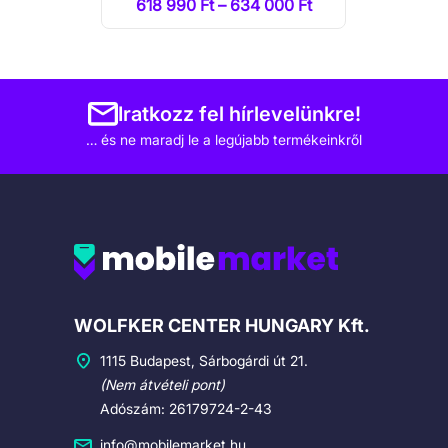
618 990 Ft – 634 000 Ft
Iratkozz fel hírlevelünkre!
… és ne maradj le a legújabb termékeinkről
Cégadatok
WOLFKER CENTER HUNGARY Kft.
1115 Budapest, Sárbogárdi út 21.
(Nem átvételi pont)
Adószám: 26179724-2-43
info@mobilemarket.hu