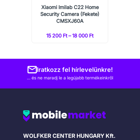
Xiaomi Imilab C22 Home
Security Camera (Fekete)
CMSXJ60A
15 200 Ft – 18 000 Ft
Iratkozz fel hírlevelünkre!
… és ne maradj le a legújabb termékeinkről
Cégadatok
WOLFKER CENTER HUNGARY Kft.