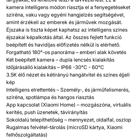
kamera intelligens módon riasztja el a fenyegetéseket
sziréna, vaku vagy egyéni hangjelzés segítségével,
amint érzékeli az emberek és járművek mozgását.
Éjszaka is tiszta képet kaphatsz az intelligens színes
éjszakai képalkotás által. Az összes fejlett funkció
beépített és havidíjas előfizetés nélkül is elérhető.
Forgatható 180°-os panoráma – emberi alak követés
Két beépített kamera – dupla lencsés kialakítás
Időjárásálló kialakítás – IP66 -30°C - 60°C
3.5K élő nézet és kétirányú hangátvitel és színes éjjeli
kép
Intelligens elrettentés – Személy-, és járműfelismerés,
sziréna, spotlámpa és hangos riasztás
App kapcsolat (Xiaomi Home) – mozgászóna, virtuális
kerítés, push üzenetek, távirányítás
Sokoldalú telepíthetőség – mennyezet, oldalfal, oszlop
Rugalmas felvétel-tárolás (microSD kártya, Xiaomi
felhőszolgáltatás)