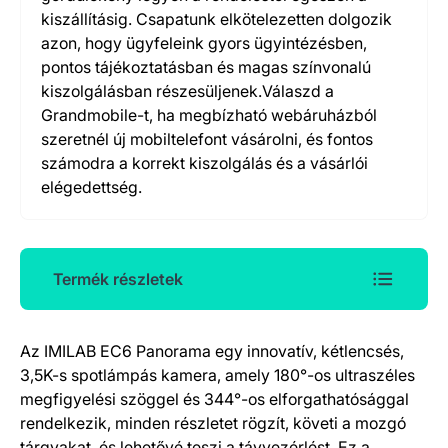
kiszállításig. Csapatunk elkötelezetten dolgozik
azon, hogy ügyfeleink gyors ügyintézésben,
pontos tájékoztatásban és magas színvonalú
kiszolgálásban részesüljenek.Válaszd a
Grandmobile-t, ha megbízható webáruházból
szeretnél új mobiltelefont vásárolni, és fontos
számodra a korrekt kiszolgálás és a vásárlói
elégedettség.
Termék részletek
Az IMILAB EC6 Panorama egy innovatív, kétlencsés,
Termék részletek
3,5K-s spotlámpás kamera, amely 180°-os ultraszéles
megfigyelési szöggel és 344°-os elforgathatósággal
rendelkezik, minden részletet rögzít, követi a mozgó
tárgyakat, és lehetővé teszi a távvezérlést. Ez a