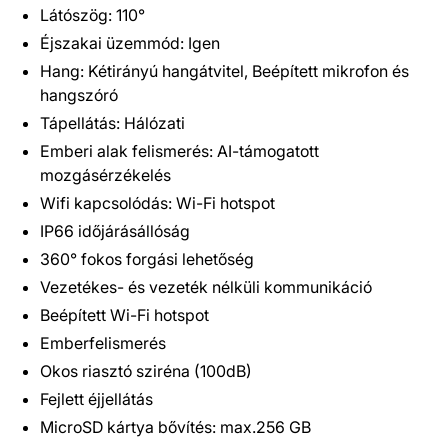
Látószög: 110°
Éjszakai üzemmód: Igen
Hang: Kétirányú hangátvitel, Beépített mikrofon és
hangszóró
Tápellátás: Hálózati
Emberi alak felismerés: AI-támogatott
mozgásérzékelés
Wifi kapcsolódás: Wi-Fi hotspot
IP66 időjárásállóság
360° fokos forgási lehetőség
Vezetékes- és vezeték nélküli kommunikáció
Beépített Wi-Fi hotspot
Emberfelismerés
Okos riasztó sziréna (100dB)
Fejlett éjjellátás
MicroSD kártya bővítés: max.256 GB