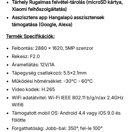
Tárhely Rugalmas felvétel-tárolás (microSD kártya,
Xiaomi felhőszolgáltatás)
Asszisztens app Hangalapú asszisztensek
támogatása (Google, Alexa)
Termék Specifikációk:
Felbontás: 2880 x 1620, 5MP szenzor
Rekesz: F2.0
Áramellátás: 12V/1A
Tápegység csatlakozó: 5.5x2.1mm
Működési hőmérséklet: -30°C - 60°C
Video kodek: H.265
WiFi adatátvitel: Wi-Fi IEEE 802.11 b/g/n/ax 2.4GHz
Wifi6
Támogatott mobil OS: Android 4.4 vagy iOS 9.0 és
fölötte
Forgathatóság: Jobb-bal: 350°, fel-le 100°