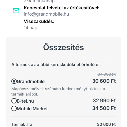
2-4 munkanap
Kapcsolat felvétel az értékesítővel:
info@grandmobile.hu
Visszaküldés:
14 nap
Összesítés
A termék az alábbi kereskedőknél érhető el:
34 000 Ft
30 600 Ft
Grandmobile
Magánszemélyek számára kedvezményt biztosít a
termék árából.
32 990 Ft
B-tel.hu
34 500 Ft
Mobile Market
Termék ára
30 600 Ft