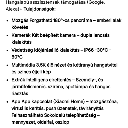
Hangalapú asszisztensek támogatása (Google,
Alexa)+
Tulajdonságok:
Mozgás Forgatható 180°-os panoráma – emberi alak
követés
Kamerák Két beépített kamera – dupla lencsés
kialakítás
Védettség Időjárásálló kialakítás – IP66 -30°C -
60°C
Multimédia 3.5K élő nézet és kétirányú hangátvitel
és színes éjjeli kép
Extrák Intelligens elrettentés – Személy-, és
járműfelismerés, sziréna, spotlámpa és hangos
riasztás
App App kapcsolat (Xiaomi Home) – mozgászóna,
virtuális kerítés, push üzenetek, távirányítás
Felhasználható Sokoldalú telepíthetőség –
mennyezet, oldalfal, oszlop