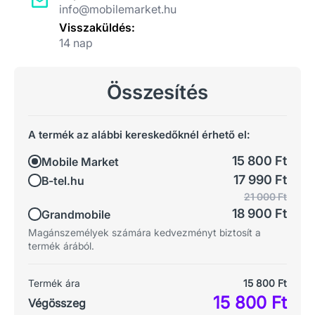
info@mobilemarket.hu
Visszaküldés:
14 nap
Összesítés
A termék az alábbi kereskedőknél érhető el:
15 800 Ft
Mobile Market
17 990 Ft
B-tel.hu
21 000 Ft
18 900 Ft
Grandmobile
Magánszemélyek számára kedvezményt biztosít a
termék árából.
Termék ára
15 800 Ft
15 800 Ft
Végösszeg