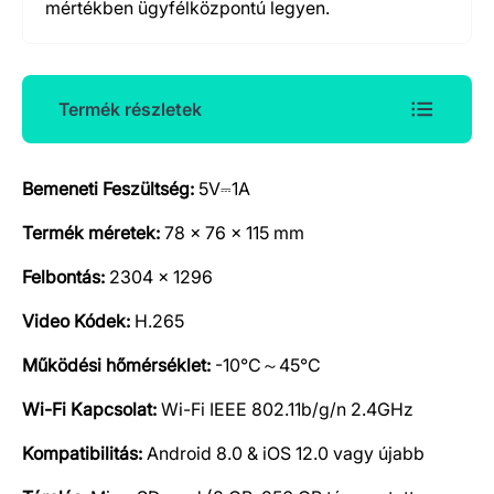
mértékben ügyfélközpontú legyen.
Termék részletek
Bemeneti Feszültség:
5V⎓1A
Termék részletek
Termék méretek:
78 × 76 × 115 mm
Felbontás:
2304 × 1296
Video Kódek:
H.265
Működési hőmérséklet:
-10°C～45°C
Wi-Fi Kapcsolat:
Wi-Fi IEEE 802.11b/g/n 2.4GHz
Kompatibilitás:
Android 8.0 & iOS 12.0 vagy újabb