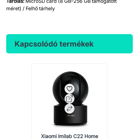
Tárolás:
MicroSD card (8 GB–256 GB támogatott
méret) / Felhő tárhely
Kapcsolódó termékek
Xiaomi Imilab C22 Home