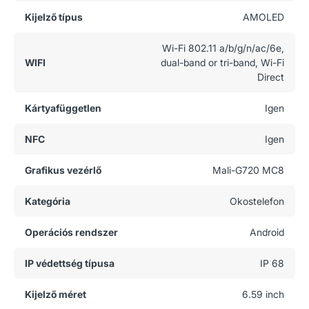
Kijelző típus
AMOLED
Wi-Fi 802.11 a/b/g/n/ac/6e,
WIFI
dual-band or tri-band, Wi-Fi
Direct
Kártyafüggetlen
Igen
NFC
Igen
Grafikus vezérlő
Mali-G720 MC8
Kategória
Okostelefon
Operációs rendszer
Android
IP védettség típusa
IP 68
Kijelző méret
6.59 inch