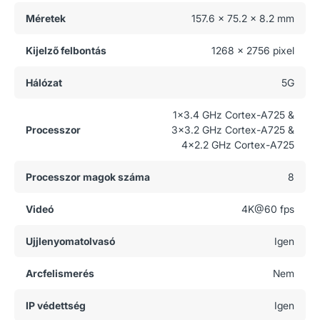
Méretek
157.6 x 75.2 x 8.2 mm
Kijelző felbontás
1268 x 2756 pixel
Hálózat
5G
1x3.4 GHz Cortex-A725 &
Processzor
3x3.2 GHz Cortex-A725 &
4x2.2 GHz Cortex-A725
Processzor magok száma
8
Videó
4K@60 fps
Ujjlenyomatolvasó
Igen
Arcfelismerés
Nem
IP védettség
Igen