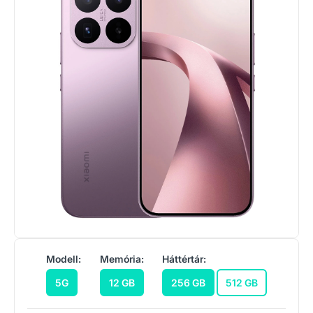
Modell:
Memória:
Háttértár:
5G
12 GB
256 GB
512 GB