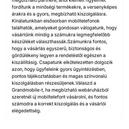
megbízható partnere, ahol kiemelt figyelmet
fordítunk a minőségi termékekre, a versenyképes
árakra és a gyors, megbízható kiszolgálásra.
Kínálatunkban elsősorban mobiltelefonok
találhatók, amelyeket gondosan válogatunk, hogy
vásárlóink mindig a számukra legmegfelelőbb
készüléket választhassák.Számunkra fontos,
hogy a vásárlás egyszerű, biztonságos és
gördülékeny legyen a rendeléstől egészen a
kiszállításig. Csapatunk elkötelezetten dolgozik
azon, hogy ügyfeleink gyors ügyintézésben,
pontos tájékoztatásban és magas színvonalú
kiszolgálásban részesüljenek.Válaszd a
Grandmobile-t, ha megbízható webáruházból
szeretnél új mobiltelefont vásárolni, és fontos
számodra a korrekt kiszolgálás és a vásárlói
elégedettség.