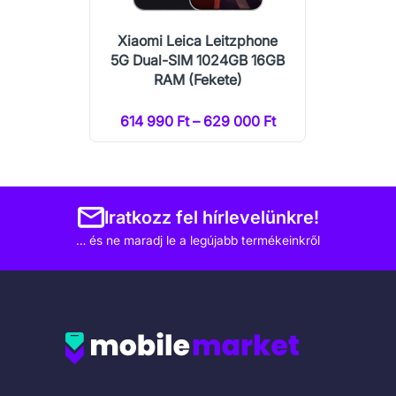
Xiaomi Leica Leitzphone
5G Dual-SIM 1024GB 16GB
RAM (Fekete)
614 990 Ft – 629 000 Ft
Iratkozz fel hírlevelünkre!
… és ne maradj le a legújabb termékeinkről