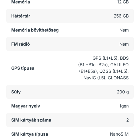
Memória
12 GB
Háttértár
256 GB
Memória bővíthetőség
Nem
FM rádió
Nem
GPS (L1+L5), BDS
(B1I+B1c+B2a), GALILEO
GPS típusa
(E1+E5a), QZSS (L1+L5),
NavIC (L5), GLONASS
Súly
200 g
Magyar nyelv
Igen
SIM kártyák száma
2
SIM kártya típusa
NanoSIM