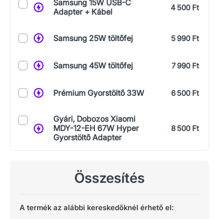
Samsung 15W USB-C
4 500 Ft
Adapter + Kábel
Samsung 25W töltőfej
5 990 Ft
Samsung 45W töltőfej
7 990 Ft
Prémium Gyorstöltő 33W
6 500 Ft
Gyári, Dobozos Xiaomi
MDY-12-EH 67W Hyper
8 500 Ft
Gyorstöltő Adapter
Összesítés
A termék az alábbi kereskedőknél érhető el: