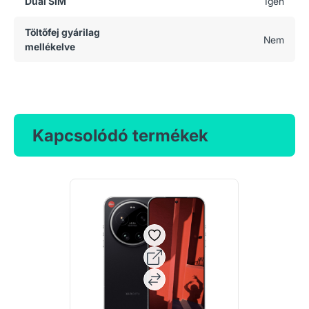
Dual SIM
Igen
Töltőfej gyárilag
Nem
mellékelve
Kapcsolódó termékek