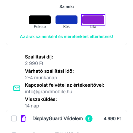
Színek:
Fekete
Kék
Lila
Az árak színenként és méretenként eltérhetnek!
Szállítási díj:
2 990 Ft
Várható szállítási idő:
2-4 munkanap
Kapcsolat felvétel az értékesítővel:
info@grandmobile.hu
Visszaküldés:
14 nap
Kiegészítők
DisplayGuard Védelem
4 990 Ft