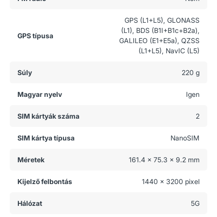
GPS (L1+L5), GLONASS
(L1), BDS (B1I+B1c+B2a),
GPS típusa
GALILEO (E1+E5a), QZSS
(L1+L5), NavIC (L5)
Súly
220 g
Magyar nyelv
Igen
SIM kártyák száma
2
SIM kártya típusa
NanoSIM
Méretek
161.4 x 75.3 x 9.2 mm
Kijelző felbontás
1440 x 3200 pixel
Hálózat
5G