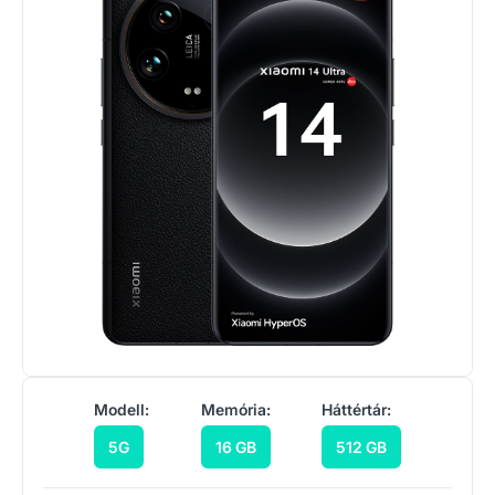
Modell:
Memória:
Háttértár:
5G
16 GB
512 GB