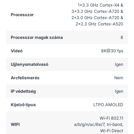
1x3.3 GHz Cortex-X4 &
3x3.2 GHz Cortex-A720 &
Processzor
2x3.0 GHz Cortex-A720 &
2x2.3 GHz Cortex-A520
Processzor magok száma
8
Videó
8K@30 fps
Ujjlenyomatolvasó
Igen
Arcfelismerés
Nem
IP védettség
Igen
Kijelző típus
LTPO AMOLED
Wi-Fi 802.11
WIFI
a/b/g/n/ac/6e/7, tri-band,
Wi-Fi Direct