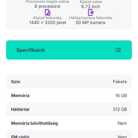
Processzor magok száma
Kijelző méret
8 processzor
6.73 inch
Kijelző felbontás
Hátlapi kamera felbontás
1440 x 3200 pixel
50 MP kamera
Specifikáció
Általános adatok
Szín
Fekete
Memória
16 GB
Háttértár
512 GB
Memória bővíthetőség
Nem
FM rádió
Nem