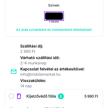
Színek:
Fekete
Az árak színenként és méretenként eltérhetnek!
Szállítási díj:
2 990 Ft
Várható szállítási idő:
2-4 munkanap
Kapcsolat felvétel az értékesítővel:
info@mobilemarket.hu
Visszaküldés:
14 nap
Kiegészítők
Kijelzővédő fólia
5 990 Ft