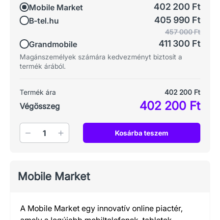
402 200 Ft
Mobile Market
405 990 Ft
B-tel.hu
457 000 Ft
411 300 Ft
Grandmobile
Magánszemélyek számára kedvezményt biztosít a
termék árából.
Termék ára
402 200 Ft
402 200 Ft
Végösszeg
Mennyiség
Kosárba teszem
Mobile Market
A Mobile Market egy innovatív online piactér,