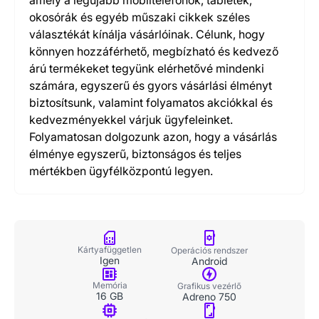
amely a legújabb mobiltelefonok, tabletek,
okosórák és egyéb műszaki cikkek széles
választékát kínálja vásárlóinak. Célunk, hogy
könnyen hozzáférhető, megbízható és kedvező
árú termékeket tegyünk elérhetővé mindenki
számára, egyszerű és gyors vásárlási élményt
biztosítsunk, valamint folyamatos akciókkal és
kedvezményekkel várjuk ügyfeleinket.
Folyamatosan dolgozunk azon, hogy a vásárlás
élménye egyszerű, biztonságos és teljes
mértékben ügyfélközpontú legyen.
Kártyafüggetlen
Operációs rendszer
Igen
Android
Memória
Grafikus vezérlő
16 GB
Adreno 750