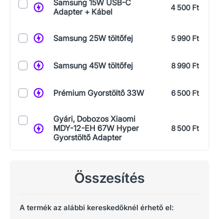
Samsung 15W USB-C
4 500 Ft
Adapter + Kábel
Samsung 25W töltőfej
5 990 Ft
Samsung 45W töltőfej
8 990 Ft
Prémium Gyorstöltő 33W
6 500 Ft
Gyári, Dobozos Xiaomi
MDY-12-EH 67W Hyper
8 500 Ft
Gyorstöltő Adapter
Összesítés
A termék az alábbi kereskedőknél érhető el: