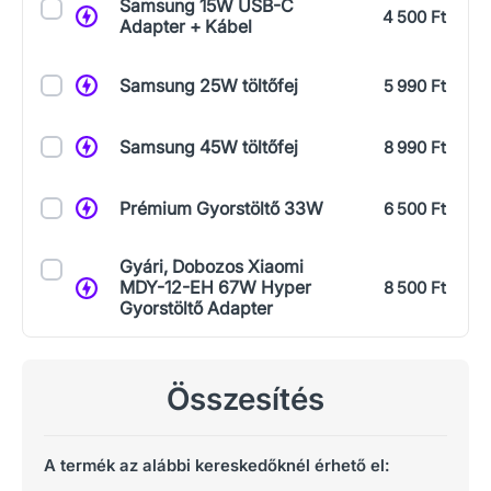
Samsung 15W USB-C
4 500 Ft
Adapter + Kábel
Samsung 25W töltőfej
5 990 Ft
Samsung 45W töltőfej
8 990 Ft
Prémium Gyorstöltő 33W
6 500 Ft
Gyári, Dobozos Xiaomi
MDY-12-EH 67W Hyper
8 500 Ft
Gyorstöltő Adapter
Összesítés
A termék az alábbi kereskedőknél érhető el: