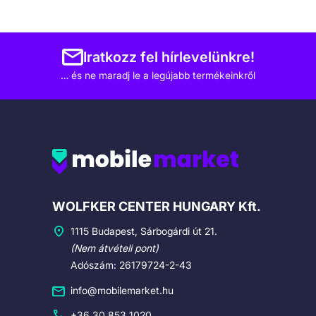
Iratkozz fel hírlevelünkre!
… és ne maradj le a legújabb termékeinkről
Cégadatok
WOLFKER CENTER HUNGARY Kft.
1115 Budapest, Sárbogárdi út 21.
(Nem átvételi pont)
Adószám: 26179724-2-43
info@mobilemarket.hu
+36 30 853 1020