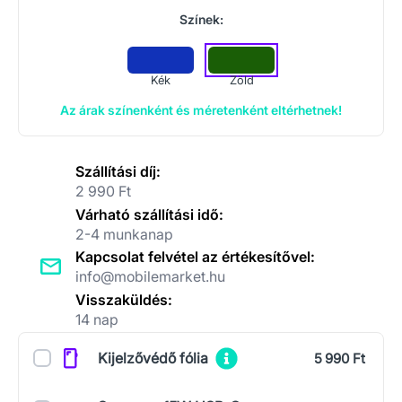
Színek:
Kék
Zöld
Az árak színenként és méretenként eltérhetnek!
Szállítási díj:
2 990 Ft
Várható szállítási idő:
2-4 munkanap
Kapcsolat felvétel az értékesítővel:
info@mobilemarket.hu
Visszaküldés:
14 nap
Kiegészítők
Kijelzővédő fólia
5 990 Ft