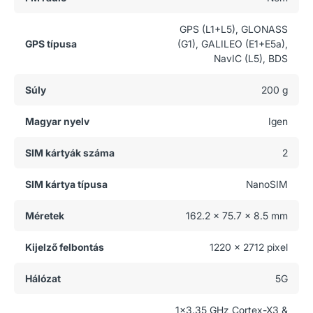
GPS (L1+L5), GLONASS
GPS típusa
(G1), GALILEO (E1+E5a),
NavIC (L5), BDS
Súly
200 g
Magyar nyelv
Igen
SIM kártyák száma
2
SIM kártya típusa
NanoSIM
Méretek
162.2 x 75.7 x 8.5 mm
Kijelző felbontás
1220 x 2712 pixel
Hálózat
5G
1x3.35 GHz Cortex-X3 &