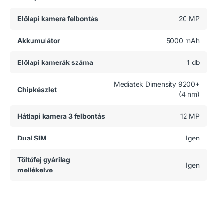
Előlapi kamera felbontás
20 MP
Akkumulátor
5000 mAh
Előlapi kamerák száma
1 db
Mediatek Dimensity 9200+
Chipkészlet
(4 nm)
Hátlapi kamera 3 felbontás
12 MP
Dual SIM
Igen
Töltőfej gyárilag
Igen
mellékelve