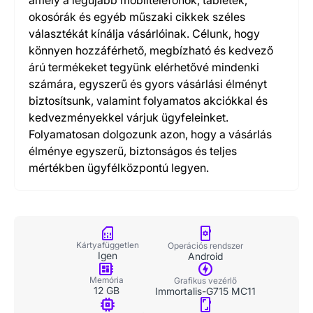
amely a legújabb mobiltelefonok, tabletek,
okosórák és egyéb műszaki cikkek széles
választékát kínálja vásárlóinak. Célunk, hogy
könnyen hozzáférhető, megbízható és kedvező
árú termékeket tegyünk elérhetővé mindenki
számára, egyszerű és gyors vásárlási élményt
biztosítsunk, valamint folyamatos akciókkal és
kedvezményekkel várjuk ügyfeleinket.
Folyamatosan dolgozunk azon, hogy a vásárlás
élménye egyszerű, biztonságos és teljes
mértékben ügyfélközpontú legyen.
Kártyafüggetlen
Operációs rendszer
Igen
Android
Memória
Grafikus vezérlő
12 GB
Immortalis-G715 MC11