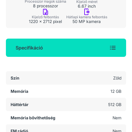
Processzor magok száma
Kijelző méret
8 processzor
6.67 inch
Kijelző felbontás
Hátlapi kamera felbontás
1220 x 2712 pixel
50 MP kamera
Specifikáció
Általános adatok
Szín
Zöld
Memória
12 GB
Háttértár
512 GB
Memória bővíthetőség
Nem
FM rádió
Nem