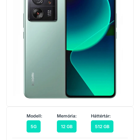
Modell:
Memória:
Háttértár:
5G
12 GB
512 GB