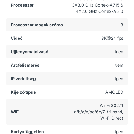
Processzor
3x3.0 GHz Cortex-A715 &
4x2.0 GHz Cortex-A510
Processzor magok száma
8
Videó
8K@24 fps
Ujjlenyomatolvasó
Igen
Arcfelismerés
Nem
IP védettség
Igen
Kijelző típus
AMOLED
Wi-Fi 802.11
WIFI
a/b/g/n/ac/6e/7, tri-band,
Wi-Fi Direct
Kártyafüggetlen
Igen