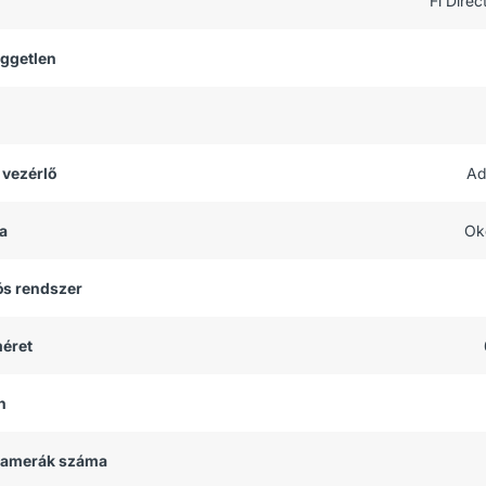
Fi Direc
üggetlen
 vezérlő
Ad
a
Ok
ós rendszer
méret
h
 kamerák száma