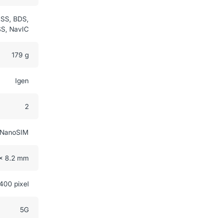
ASS, BDS,
S, NavIC
179 g
Igen
2
NanoSIM
 x 8.2 mm
400 pixel
5G