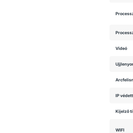
Process
Process
Videó
Ujjlenyo
Arcfeli
IP védet
Kijelző t
WIFI