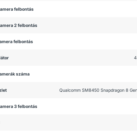
kamera felbontás
kamera 2 felbontás
kamera felbontás
átor
4
 kamerák száma
let
Qualcomm SM8450 Snapdragon 8 Gen 
kamera 3 felbontás
M