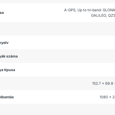
A-GPS, Up to tri-band: GLON
usa
GALILEO, QZS
nyelv
tyák száma
ya típusa
152.7 x 69.9
felbontás
1080 x 2