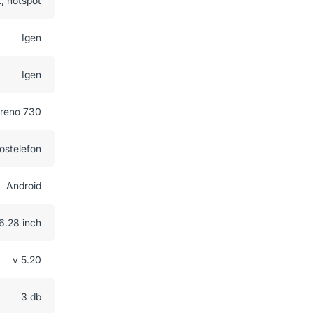
t, hotspot
Igen
Igen
reno 730
ostelefon
Android
6.28 inch
v 5.20
3 db