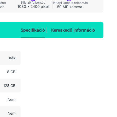
Kijelző felbontás
méret
Hátlapi kamera felbontás
1080 x 2400 pixel
nch
50 MP kamera
Specifikáció
Kereskedő Információ
Kék
8 GB
128 GB
Nem
Nem