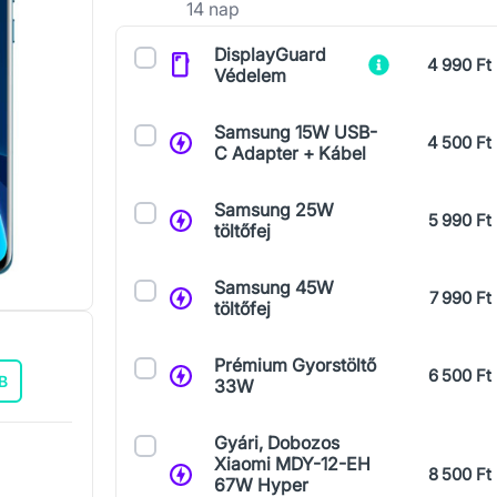
14 nap
Kiegészítők
DisplayGuard
4 990 Ft
Védelem
Samsung 15W USB-
4 500 Ft
C Adapter + Kábel
Samsung 25W
5 990 Ft
töltőfej
Samsung 45W
7 990 Ft
töltőfej
Prémium Gyorstöltő
6 500 Ft
B
33W
Gyári, Dobozos
Xiaomi MDY-12-EH
8 500 Ft
67W Hyper