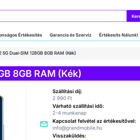
Ker
onságos Értékesítés
Garancia és Szerviz
Értékesíts Nálunk!
12 5G Dual-SIM 128GB 8GB RAM (Kék)
8GB 8GB RAM (Kék)
Szállítási díj:
2 990 Ft
Várható szállítási idő:
2-4 munkanap
Kapcsolat felvétel az értékesítővel:
info@grandmobile.hu
Visszaküldés: