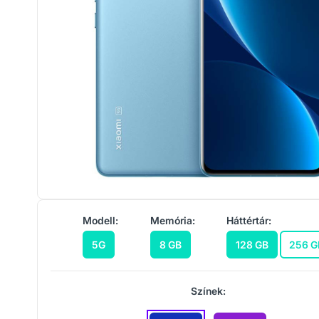
Modell:
Memória:
Háttértár:
5G
8 GB
128 GB
256 G
Színek: