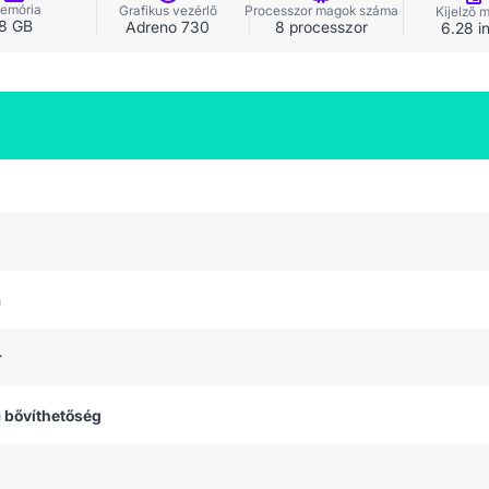
emória
Grafikus vezérlő
Processzor magok száma
Kijelző 
8 GB
Adreno 730
8 processzor
6.28 i
a
r
 bővíthetőség