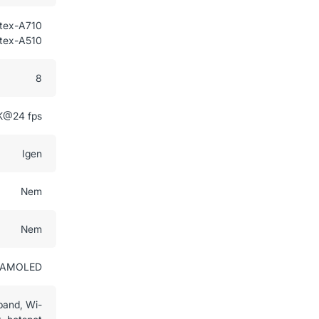
rtex-A710
tex-A510
8
K@24 fps
Igen
Nem
Nem
AMOLED
-band, Wi-