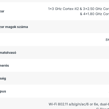
1x3 GHz Cortex-X2 & 3x2.50 GHz Co
zor
& 4x1.80 GHz Cor
zor magok száma
8
matolvasó
smerés
tség
ípus
Wi-Fi 802.11 a/b/g/n/ac/6 or 6e, dual