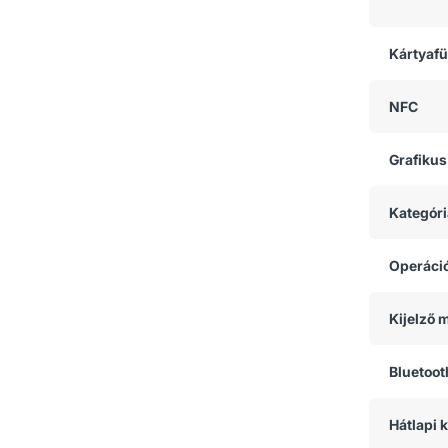
Kártyaf
NFC
Grafikus
Kategóri
Operáci
Kijelző 
Bluetoot
Hátlapi