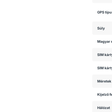
GPS típ
Súly
Magyar 
SIM kár
SIM kárt
Méretek
Kijelző 
Hálózat