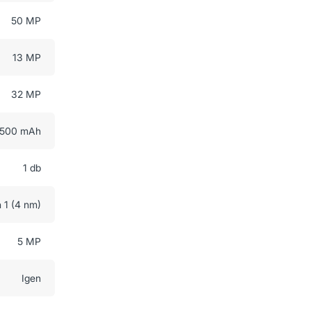
50 MP
13 MP
32 MP
500 mAh
1 db
1 (4 nm)
5 MP
Igen