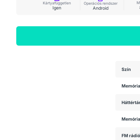
M
Kártyafüggetlen
Operációs rendszer
Igen
Android
Általános adatok
Szín
Memóri
Háttértá
Memória
FM rádió