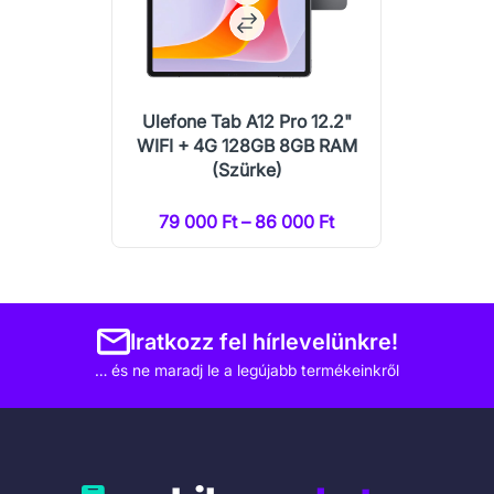
Ulefone Tab A12 Pro 12.2"
WIFI + 4G 128GB 8GB RAM
(Szürke)
79 000 Ft – 86 000 Ft
Iratkozz fel hírlevelünkre!
… és ne maradj le a legújabb termékeinkről