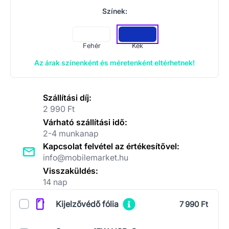
Színek:
Fehér
Kék
Az árak színenként és méretenként eltérhetnek!
Szállítási díj:
2 990 Ft
Várható szállítási idő:
2-4 munkanap
Kapcsolat felvétel az értékesítővel:
info@mobilemarket.hu
Visszaküldés:
14 nap
Kiegészítők
Kijelzővédő fólia
7 990 Ft