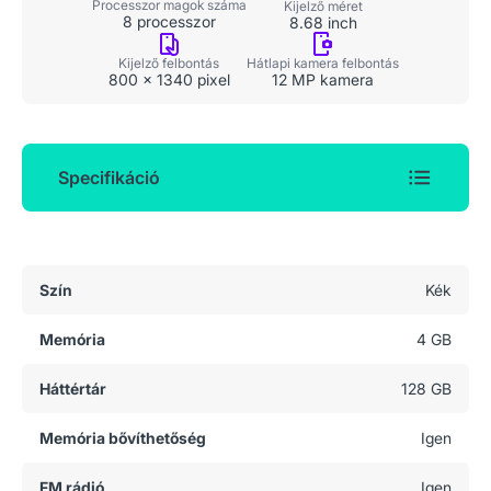
Processzor magok száma
Kijelző méret
8 processzor
8.68 inch
Kijelző felbontás
Hátlapi kamera felbontás
800 x 1340 pixel
12 MP kamera
Specifikáció
Általános adatok
Szín
Kék
Memória
4 GB
Háttértár
128 GB
Memória bővíthetőség
Igen
FM rádió
Igen