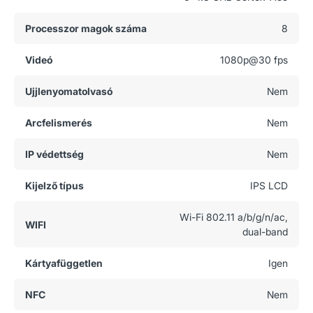
Processzor magok száma
8
Videó
1080p@30 fps
Ujjlenyomatolvasó
Nem
Arcfelismerés
Nem
IP védettség
Nem
Kijelző típus
IPS LCD
Wi-Fi 802.11 a/b/g/n/ac,
WIFI
dual-band
Kártyafüggetlen
Igen
NFC
Nem