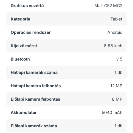
Grafikus vezérlő
Mali-G52 MC2
Kategória
Tablet
Operációs rendszer
Android
Kijelző méret
8.68 inch
Bluetooth
v 5
Hátlapi kamerák száma
1 db
Hátlapi kamera felbontás
12 MP
Előlapi kamera felbontás
8 MP
Akkumulátor
5040 mAh
Előlapi kamerák száma
1 db