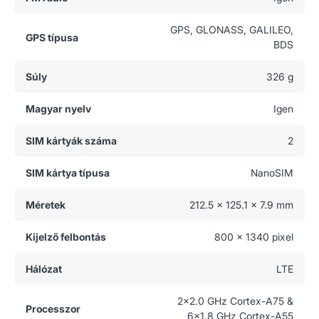
GPS, GLONASS, GALILEO,
GPS típusa
BDS
Súly
326 g
Magyar nyelv
Igen
SIM kártyák száma
2
SIM kártya típusa
NanoSIM
Méretek
212.5 x 125.1 x 7.9 mm
Kijelző felbontás
800 x 1340 pixel
Hálózat
LTE
2x2.0 GHz Cortex-A75 &
Processzor
6x1.8 GHz Cortex-A55