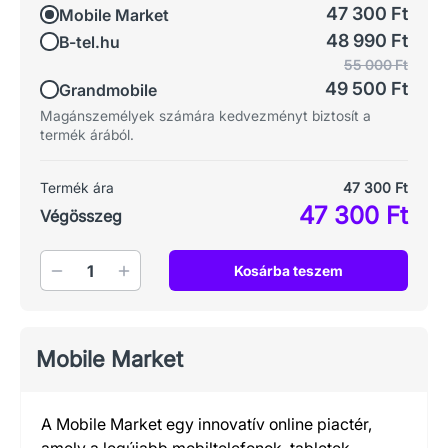
47 300 Ft
Mobile Market
48 990 Ft
B-tel.hu
55 000 Ft
49 500 Ft
Grandmobile
Magánszemélyek számára kedvezményt biztosít a
termék árából.
Termék ára
47 300 Ft
47 300 Ft
Végösszeg
Mennyiség
Kosárba teszem
Mobile Market
A Mobile Market egy innovatív online piactér,