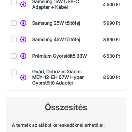
Samsung 15W USB-C
4 500 Ft
Adapter + Kábel
Samsung 25W töltőfej
5 990 Ft
Samsung 45W töltőfej
8 990 Ft
Prémium Gyorstöltő 33W
6 500 Ft
Gyári, Dobozos Xiaomi
MDY-12-EH 67W Hyper
8 500 Ft
Gyorstöltő Adapter
Összesítés
A termék az alábbi kereskedőknél érhető el: