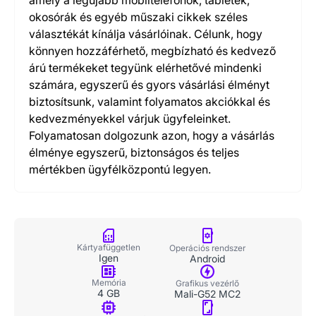
amely a legújabb mobiltelefonok, tabletek,
okosórák és egyéb műszaki cikkek széles
választékát kínálja vásárlóinak. Célunk, hogy
könnyen hozzáférhető, megbízható és kedvező
árú termékeket tegyünk elérhetővé mindenki
számára, egyszerű és gyors vásárlási élményt
biztosítsunk, valamint folyamatos akciókkal és
kedvezményekkel várjuk ügyfeleinket.
Folyamatosan dolgozunk azon, hogy a vásárlás
élménye egyszerű, biztonságos és teljes
mértékben ügyfélközpontú legyen.
Kártyafüggetlen
Operációs rendszer
Igen
Android
Memória
Grafikus vezérlő
4 GB
Mali-G52 MC2