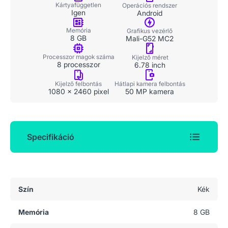
Kártyafüggetlen
Operációs rendszer
Igen
Android
Memória
Grafikus vezérlő
8 GB
Mali-G52 MC2
Processzor magok száma
Kijelző méret
8 processzor
6.78 inch
Kijelző felbontás
Hátlapi kamera felbontás
1080 x 2460 pixel
50 MP kamera
Specifikáció
Általános adatok
Szín
Kék
Memória
8 GB