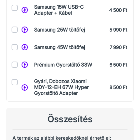
Samsung 15W USB-C
4 500 Ft
Adapter + Kábel
Samsung 25W töltőfej
5 990 Ft
Samsung 45W töltőfej
7 990 Ft
Prémium Gyorstöltő 33W
6 500 Ft
Gyári, Dobozos Xiaomi
MDY-12-EH 67W Hyper
8 500 Ft
Gyorstöltő Adapter
Összesítés
A termék az alábbi kereskedőknél érhető el: