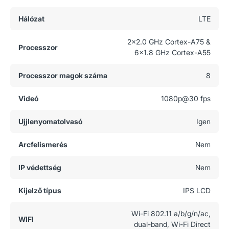
Hálózat
LTE
2x2.0 GHz Cortex-A75 &
Processzor
6x1.8 GHz Cortex-A55
Processzor magok száma
8
Videó
1080p@30 fps
Ujjlenyomatolvasó
Igen
Arcfelismerés
Nem
IP védettség
Nem
Kijelző típus
IPS LCD
Wi-Fi 802.11 a/b/g/n/ac,
WIFI
dual-band, Wi-Fi Direct