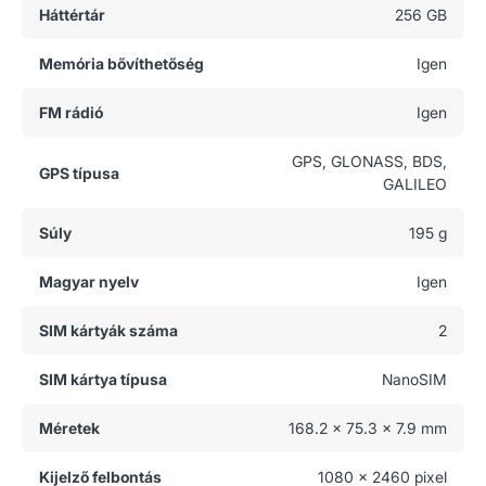
Háttértár
256 GB
Memória bővíthetőség
Igen
FM rádió
Igen
GPS, GLONASS, BDS,
GPS típusa
GALILEO
Súly
195 g
Magyar nyelv
Igen
SIM kártyák száma
2
SIM kártya típusa
NanoSIM
Méretek
168.2 x 75.3 x 7.9 mm
Kijelző felbontás
1080 x 2460 pixel