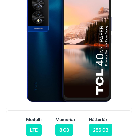
Modell:
Memória:
Háttértár:
LTE
8 GB
256 GB