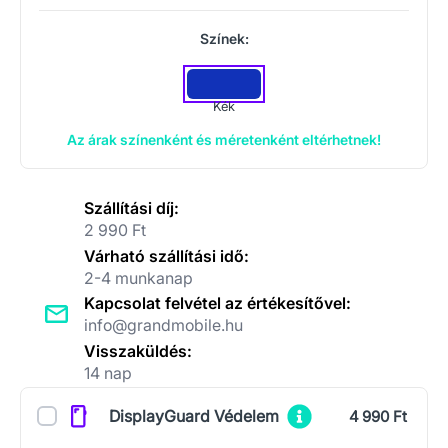
Színek:
Kék
Az árak színenként és méretenként eltérhetnek!
Szállítási díj:
2 990 Ft
Várható szállítási idő:
2-4 munkanap
Kapcsolat felvétel az értékesítővel:
info@grandmobile.hu
Visszaküldés:
14 nap
Kiegészítők
DisplayGuard Védelem
4 990 Ft