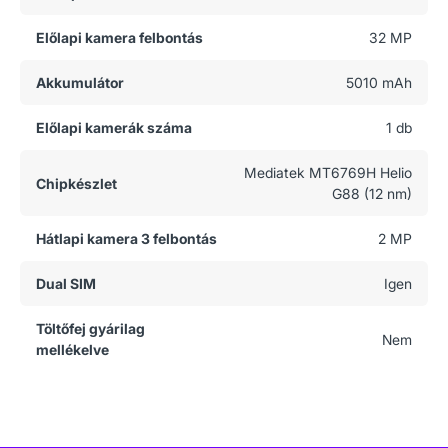
Előlapi kamera felbontás
32 MP
Akkumulátor
5010 mAh
Előlapi kamerák száma
1 db
Mediatek MT6769H Helio
Chipkészlet
G88 (12 nm)
Hátlapi kamera 3 felbontás
2 MP
Dual SIM
Igen
Töltőfej gyárilag
Nem
mellékelve