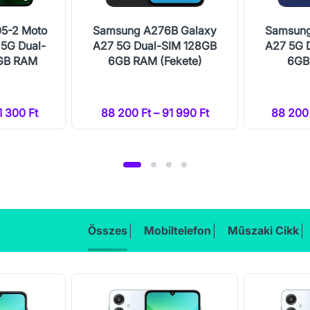
05-2 Moto
Samsung A276B Galaxy
Samsung
 5G Dual-
A27 5G Dual-SIM 128GB
A27 5G 
GB RAM
6GB RAM (Fekete)
6GB
1 300 Ft
88 200 Ft – 91 990 Ft
88 200 
Összes
Mobiltelefon
Műszaki Cikk