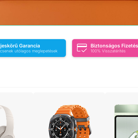
ljeskörű Garancia
Biztonságos Fizeté
csenek utólagos meglepetések
100% Visszatérítés