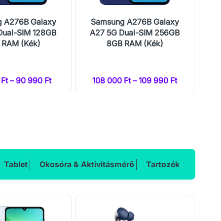
 A276B Galaxy
Samsung A276B Galaxy
S
Dual-SIM 128GB
A27 5G Dual-SIM 256GB
A
 RAM (Kék)
8GB RAM (Kék)
Ft – 90 990 Ft
108 000 Ft – 109 990 Ft
1
Tablet
Okosóra & Aktivitásmérő
Tartozék