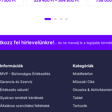
71 500 Ft
329 400 Ft – 364 800 Ft
738 000 
atkozz fel hírlevelünkre!
… és ne maradj le a legújabb termék
Információk
Kategóriák
MVP - Biztonságos Értékesítés
Mobiltelefon
Garancia és Szervíz
Műszaki Cikk
Értékesíts nálunk!
Okosóra & Aktivitásmér
Gyakran ismételt kérdések
Tablet
Általános szerződési feltételek
Tartozék