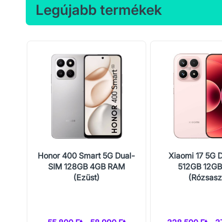
Legújabb termékek
 4K
Honor 400 Smart 5G Dual-
Xiaomi 17 5G 
SIM 128GB 4GB RAM
512GB 12G
(Ezüst)
(Rózsasz