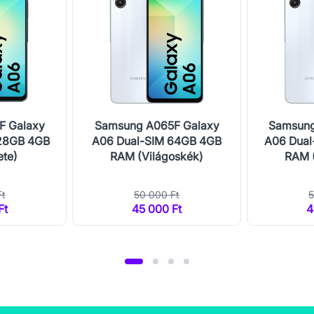
F Galaxy
Samsung A065F Galaxy
Samsung
128GB 4GB
A06 Dual-SIM 64GB 4GB
A06 Dual
ete)
RAM (Világoskék)
RAM (
Ft
50 000 Ft
5
Ft
45 000 Ft
4