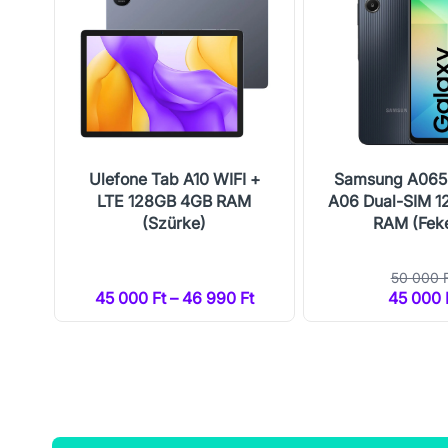
Plus
Ulefone Tab A10 WIFI +
Samsung A065
LTE 128GB 4GB RAM
A06 Dual-SIM 
(Szürke)
RAM (Fek
50 000 
45 000 Ft – 46 990 Ft
45 000 