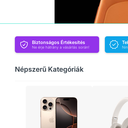
Biztonságos Értékesítés
Te
Ne érje hátrány a vásárlás során!
Nin
Népszerű Kategóriák