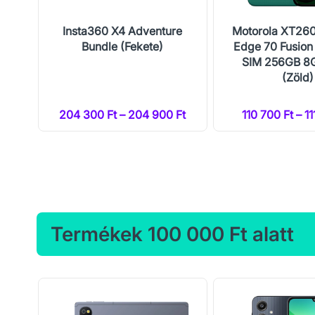
1
Insta360 X4 Adventure
Motorola XT26
-
Bundle (Fekete)
Edge 70 Fusion
SIM 256GB 8
(Zöld)
204 300 Ft – 204 900 Ft
110 700 Ft – 11
Termékek 100 000 Ft alatt