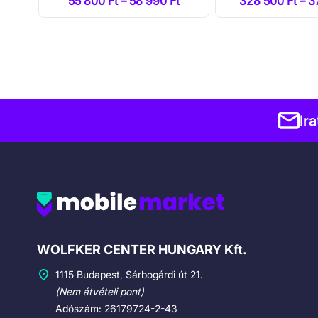
t
55 800 Ft – 58 990 Ft
328 500 Ft – 3
Ir
Cégadatok
WOLFKER CENTER HUNGARY Kft.
1115 Budapest, Sárbogárdi út 21.
(Nem átvételi pont)
Adószám: 26179724-2-43