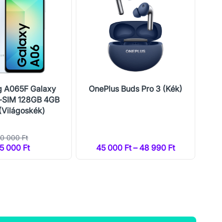
 A065F Galaxy
OnePlus Buds Pro 3 (Kék)
S
-SIM 128GB 4GB
A0
Világoskék)
0 000 Ft
5 000 Ft
45 000 Ft – 48 990 Ft