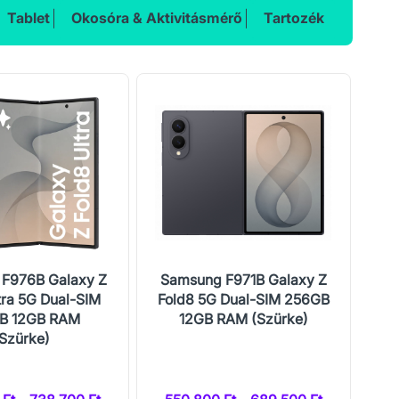
Tablet
Okosóra & Aktivitásmérő
Tartozék
F976B Galaxy Z
Samsung F971B Galaxy Z
Sa
tra 5G Dual-SIM
Fold8 5G Dual-SIM 256GB
Fl
B 12GB RAM
12GB RAM (Szürke)
1
(Szürke)