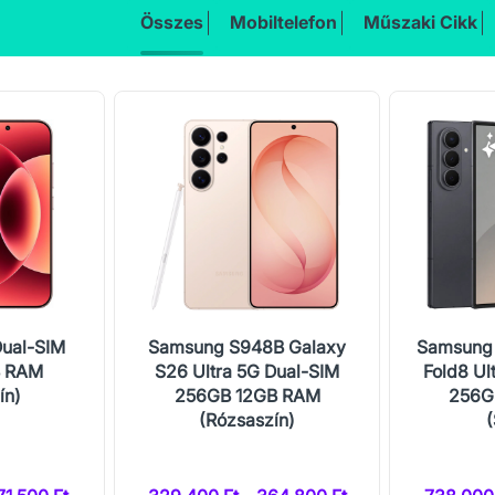
Összes
Mobiltelefon
Műszaki Cikk
Dual-SIM
Samsung S948B Galaxy
Samsung 
B RAM
S26 Ultra 5G Dual-SIM
Fold8 Ul
ín)
256GB 12GB RAM
256G
(Rózsaszín)