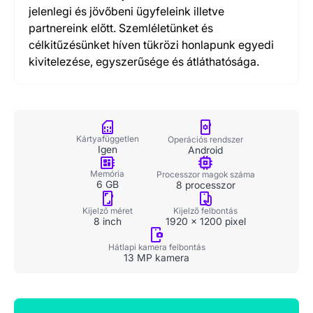
jelenlegi és jövőbeni ügyfeleink illetve
partnereink előtt. Szemléletünket és
célkitűzésünket híven tükrözi honlapunk egyedi
kivitelezése, egyszerűsége és átláthatósága.
Kártyafüggetlen
Operációs rendszer
Igen
Android
Memória
Processzor magok száma
6 GB
8 processzor
Kijelző felbontás
Kijelző méret
1920 x 1200 pixel
8 inch
Hátlapi kamera felbontás
13 MP kamera