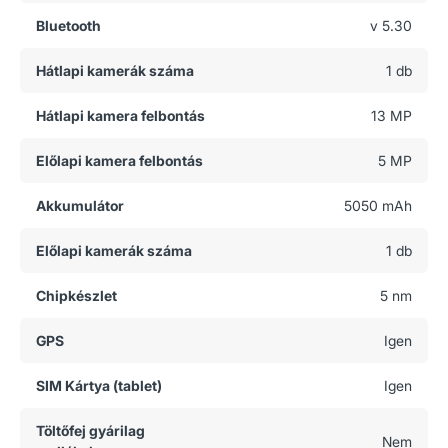
Bluetooth
v 5.30
Hátlapi kamerák száma
1 db
Hátlapi kamera felbontás
13 MP
Előlapi kamera felbontás
5 MP
Akkumulátor
5050 mAh
Előlapi kamerák száma
1 db
Chipkészlet
5 nm
GPS
Igen
SIM Kártya (tablet)
Igen
Töltőfej gyárilag
Nem