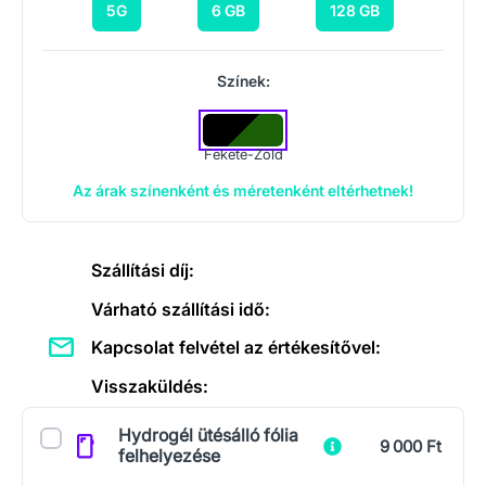
5G
6 GB
128 GB
Színek:
Fekete-Zöld
Az árak színenként és méretenként eltérhetnek!
Szállítási díj:
Várható szállítási idő:
Kapcsolat felvétel az értékesítővel:
Visszaküldés:
Kiegészítők
Hydrogél ütésálló fólia
9 000 Ft
felhelyezése