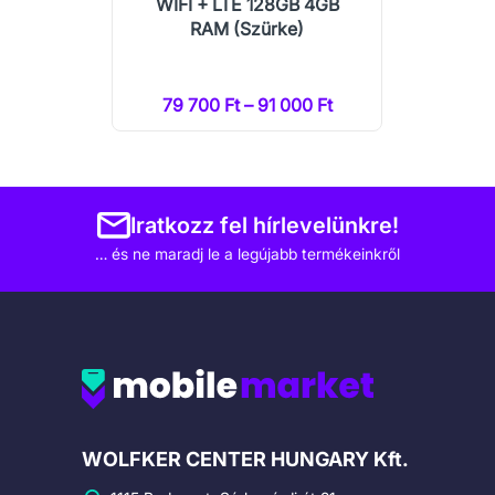
WIFI + LTE 128GB 4GB
RAM (Szürke)
79 700 Ft – 91 000 Ft
Iratkozz fel hírlevelünkre!
… és ne maradj le a legújabb termékeinkről
Cégadatok
WOLFKER CENTER HUNGARY Kft.