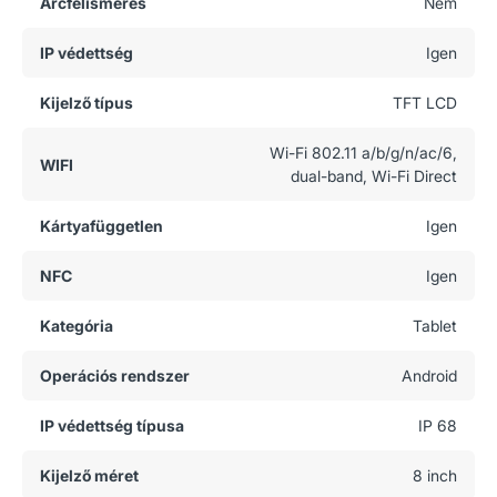
Arcfelismerés
Nem
IP védettség
Igen
Kijelző típus
TFT LCD
Wi-Fi 802.11 a/b/g/n/ac/6,
WIFI
dual-band, Wi-Fi Direct
Kártyafüggetlen
Igen
NFC
Igen
Kategória
Tablet
Operációs rendszer
Android
IP védettség típusa
IP 68
Kijelző méret
8 inch