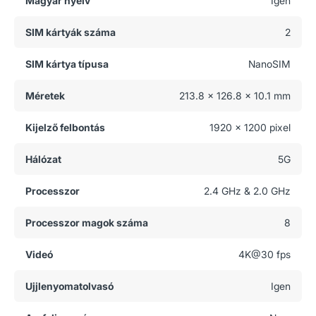
Magyar nyelv
Igen
SIM kártyák száma
2
SIM kártya típusa
NanoSIM
Méretek
213.8 x 126.8 x 10.1 mm
Kijelző felbontás
1920 x 1200 pixel
Hálózat
5G
Processzor
2.4 GHz & 2.0 GHz
Processzor magok száma
8
Videó
4K@30 fps
Ujjlenyomatolvasó
Igen