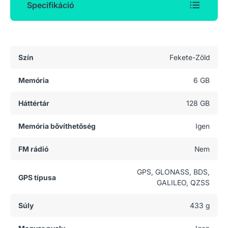
Specifikáció
Általános adatok
Szín
Fekete-Zöld
Memória
6 GB
Háttértár
128 GB
Memória bővíthetőség
Igen
FM rádió
Nem
GPS, GLONASS, BDS,
GPS típusa
GALILEO, QZSS
Súly
433 g