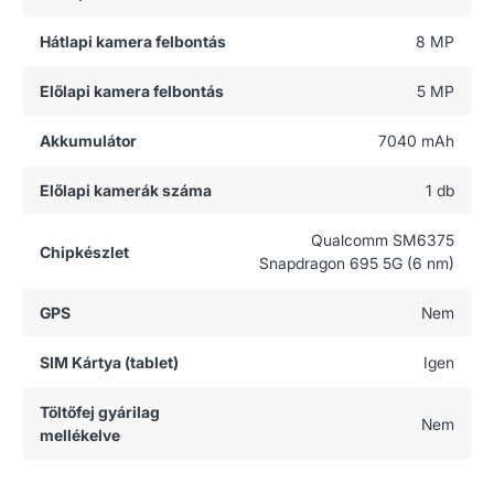
Hátlapi kamera felbontás
8 MP
Előlapi kamera felbontás
5 MP
Akkumulátor
7040 mAh
Előlapi kamerák száma
1 db
Qualcomm SM6375
Chipkészlet
Snapdragon 695 5G (6 nm)
GPS
Nem
SIM Kártya (tablet)
Igen
Töltőfej gyárilag
Nem
mellékelve