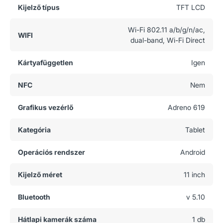
Kijelző típus
TFT LCD
Wi-Fi 802.11 a/b/g/n/ac,
WIFI
dual-band, Wi-Fi Direct
Kártyafüggetlen
Igen
NFC
Nem
Grafikus vezérlő
Adreno 619
Kategória
Tablet
Operációs rendszer
Android
Kijelző méret
11 inch
Bluetooth
v 5.10
Hátlapi kamerák száma
1 db