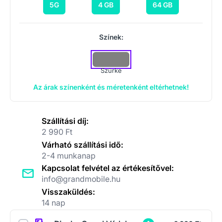
5G
4 GB
64 GB
Színek:
Szürke
Az árak színenként és méretenként eltérhetnek!
Szállítási díj:
2 990 Ft
Várható szállítási idő:
2-4 munkanap
Kapcsolat felvétel az értékesítővel:
info@grandmobile.hu
Visszaküldés:
14 nap
Kiegészítők