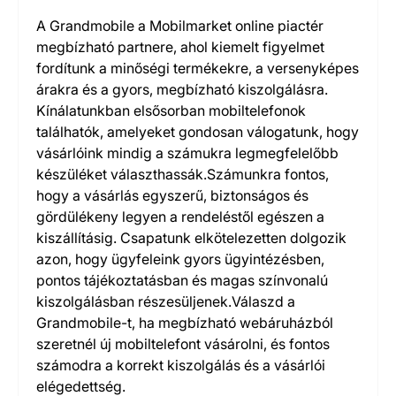
A Grandmobile a Mobilmarket online piactér
megbízható partnere, ahol kiemelt figyelmet
fordítunk a minőségi termékekre, a versenyképes
árakra és a gyors, megbízható kiszolgálásra.
Kínálatunkban elsősorban mobiltelefonok
találhatók, amelyeket gondosan válogatunk, hogy
vásárlóink mindig a számukra legmegfelelőbb
készüléket választhassák.Számunkra fontos,
hogy a vásárlás egyszerű, biztonságos és
gördülékeny legyen a rendeléstől egészen a
kiszállításig. Csapatunk elkötelezetten dolgozik
azon, hogy ügyfeleink gyors ügyintézésben,
pontos tájékoztatásban és magas színvonalú
kiszolgálásban részesüljenek.Válaszd a
Grandmobile-t, ha megbízható webáruházból
szeretnél új mobiltelefont vásárolni, és fontos
számodra a korrekt kiszolgálás és a vásárlói
elégedettség.