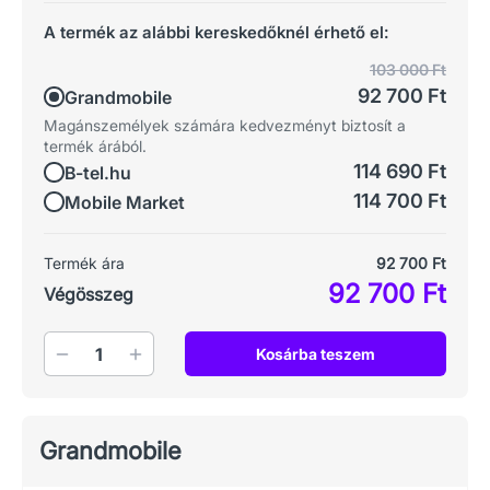
A termék az alábbi kereskedőknél érhető el:
103 000 Ft
92 700 Ft
Grandmobile
Magánszemélyek számára kedvezményt biztosít a
termék árából.
114 690 Ft
B-tel.hu
114 700 Ft
Mobile Market
Termék ára
92 700 Ft
92 700 Ft
Végösszeg
Mennyiség
Kosárba teszem
Grandmobile