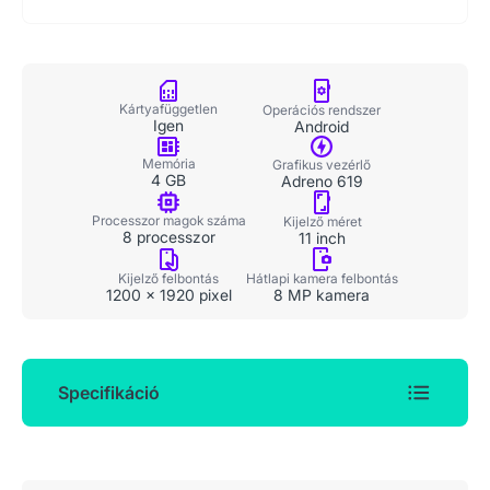
Kártyafüggetlen
Operációs rendszer
Igen
Android
Memória
Grafikus vezérlő
4 GB
Adreno 619
Processzor magok száma
Kijelző méret
8 processzor
11 inch
Kijelző felbontás
Hátlapi kamera felbontás
1200 x 1920 pixel
8 MP kamera
Specifikáció
Általános adatok