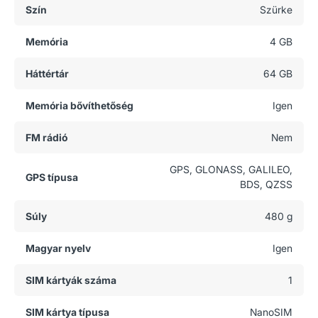
Szín
Szürke
Memória
4 GB
Háttértár
64 GB
Memória bővíthetőség
Igen
FM rádió
Nem
GPS, GLONASS, GALILEO,
GPS típusa
BDS, QZSS
Súly
480 g
Magyar nyelv
Igen
SIM kártyák száma
1
SIM kártya típusa
NanoSIM