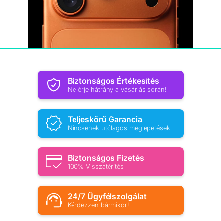
Biztonságos Értékesítés
Ne érje hátrány a vásárlás során!
Teljeskörű Garancia
Nincsenek utólagos meglepetések
Biztonságos Fizetés
100% Visszatérítés
24/7 Ügyfélszolgálat
Kérdezzen bármikor!