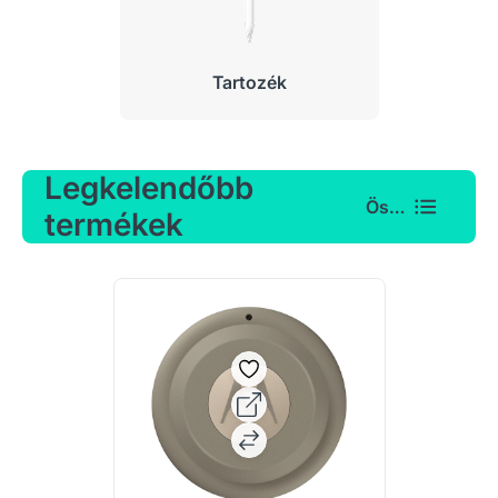
Tartozék
Legkelendőbb
Összes
termékek