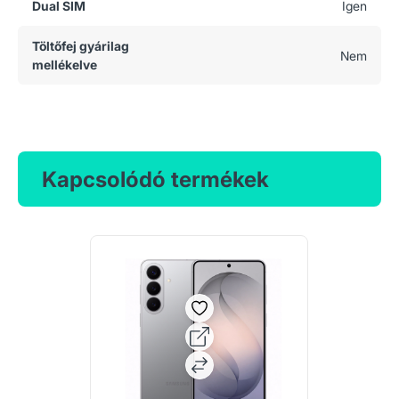
Dual SIM
Igen
Töltőfej gyárilag
Nem
mellékelve
Kapcsolódó termékek