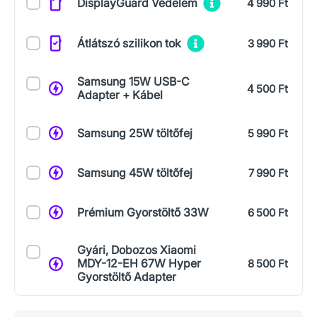
DisplayGuard Védelem
4 990 Ft
Átlátszó szilikon tok
3 990 Ft
Samsung 15W USB-C
4 500 Ft
Adapter + Kábel
Samsung 25W töltőfej
5 990 Ft
Samsung 45W töltőfej
7 990 Ft
Prémium Gyorstöltő 33W
6 500 Ft
Gyári, Dobozos Xiaomi
MDY-12-EH 67W Hyper
8 500 Ft
Gyorstöltő Adapter