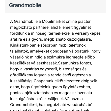
Grandmobile
A Grandmobile a Mobilmarket online piactér
megbízható partnere, ahol kiemelt figyelmet
fordítunk a minőségi termékekre, a versenyképes
árakra és a gyors, megbízható kiszolgálásra.
Kínálatunkban elsősorban mobiltelefonok
találhatók, amelyeket gondosan válogatunk, hogy
vásárlóink mindig a számukra legmegfelelőbb
készüléket választhassák.Számunkra fontos,
hogy a vásárlás egyszerű, biztonságos és
gördülékeny legyen a rendeléstől egészen a
kiszállításig. Csapatunk elkötelezetten dolgozik
azon, hogy ügyfeleink gyors ügyintézésben,
pontos tájékoztatásban és magas színvonalú
kiszolgálásban részesüljenek.Válaszd a
Grandmobile-t, ha megbízható webáruházból
szeretnél új mobiltelefont vásárolni, és fontos