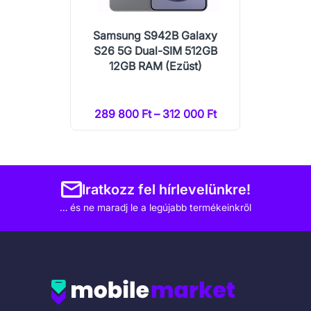
Samsung S942B Galaxy
S26 5G Dual-SIM 512GB
12GB RAM (Ezüst)
289 800 Ft – 312 000 Ft
Iratkozz fel hírlevelünkre!
… és ne maradj le a legújabb termékeinkről