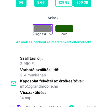
5G
8 GB
128 GB
256 GB
Színek:
Világosszürke
Zöld
Az árak színenként és méretenként eltérhetnek!
Szállítási díj:
2 990 Ft
Várható szállítási idő:
2-4 munkanap
Kapcsolat felvétel az értékesítővel:
info@grandmobile.hu
Visszaküldés:
14 nap
Kiegészítők