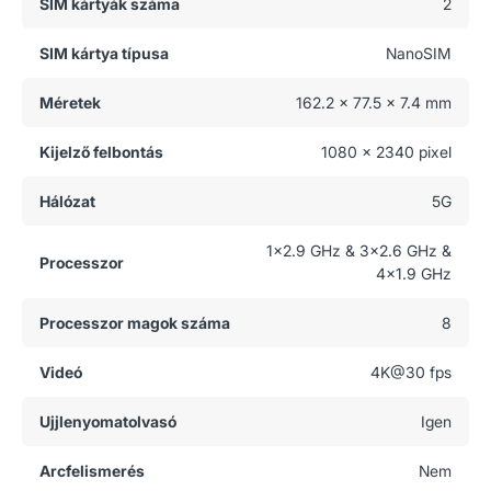
SIM kártyák száma
2
SIM kártya típusa
NanoSIM
Méretek
162.2 x 77.5 x 7.4 mm
Kijelző felbontás
1080 x 2340 pixel
Hálózat
5G
1x2.9 GHz & 3x2.6 GHz &
Processzor
4x1.9 GHz
Processzor magok száma
8
Videó
4K@30 fps
Ujjlenyomatolvasó
Igen
Arcfelismerés
Nem