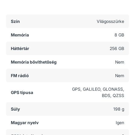
Általános adatok
Szín
Világosszürke
Memória
8 GB
Háttértár
256 GB
Memória bővíthetőség
Nem
FM rádió
Nem
GPS, GALILEO, GLONASS,
GPS típusa
BDS, QZSS
Súly
198 g
Magyar nyelv
Igen