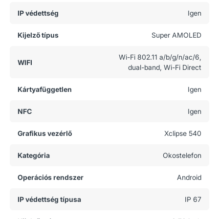
IP védettség
Igen
Kijelző típus
Super AMOLED
Wi-Fi 802.11 a/b/g/n/ac/6,
WIFI
dual-band, Wi-Fi Direct
Kártyafüggetlen
Igen
NFC
Igen
Grafikus vezérlő
Xclipse 540
Kategória
Okostelefon
Operációs rendszer
Android
IP védettség típusa
IP 67