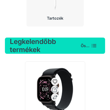
Tartozék
Legkelendőbb
Összes
termékek