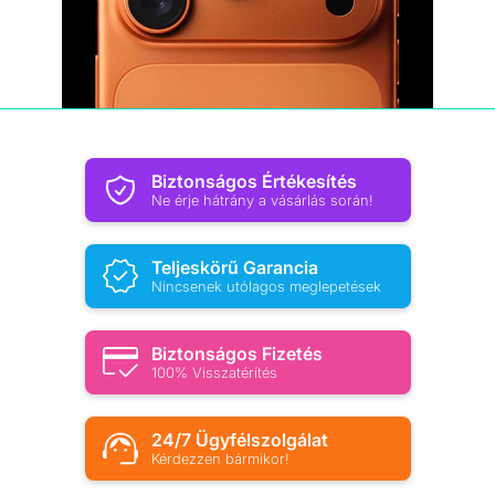
Biztonságos Értékesítés
Ne érje hátrány a vásárlás során!
Teljeskörű Garancia
Nincsenek utólagos meglepetések
Biztonságos Fizetés
100% Visszatérítés
24/7 Ügyfélszolgálat
Kérdezzen bármikor!