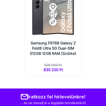
Samsung F976B Galaxy Z
Fold8 Ultra 5G Dual-SIM
512GB 12GB RAM (Szürke)
928 000 Ft
835 200 Ft
Iratkozz fel hírlevelünkre!
… és ne maradj le a legújabb termékeinkről