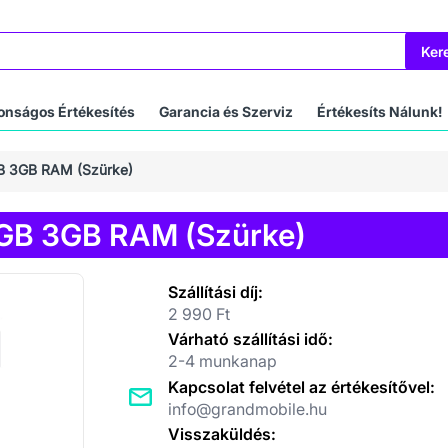
Ker
onságos Értékesítés
Garancia és Szerviz
Értékesíts Nálunk!
GB 3GB RAM (Szürke)
2GB 3GB RAM (Szürke)
Szállítási díj:
2 990 Ft
Várható szállítási idő:
2-4 munkanap
Kapcsolat felvétel az értékesítővel:
info@grandmobile.hu
Visszaküldés: