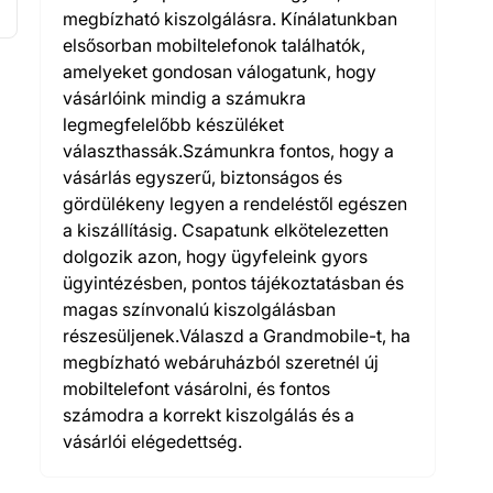
megbízható kiszolgálásra. Kínálatunkban
elsősorban mobiltelefonok találhatók,
amelyeket gondosan válogatunk, hogy
vásárlóink mindig a számukra
legmegfelelőbb készüléket
választhassák.Számunkra fontos, hogy a
vásárlás egyszerű, biztonságos és
gördülékeny legyen a rendeléstől egészen
a kiszállításig. Csapatunk elkötelezetten
dolgozik azon, hogy ügyfeleink gyors
ügyintézésben, pontos tájékoztatásban és
magas színvonalú kiszolgálásban
részesüljenek.Válaszd a Grandmobile-t, ha
megbízható webáruházból szeretnél új
mobiltelefont vásárolni, és fontos
számodra a korrekt kiszolgálás és a
vásárlói elégedettség.