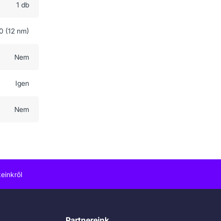
1 db
 (12 nm)
Nem
Igen
Nem
einkről
Partnereink