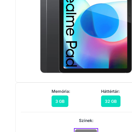
Memória:
Háttértár:
3 GB
32 GB
Színek: