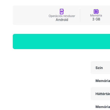
Memória
Operációs rendszer
3 GB
Android
Általános adatok
Szín
Memóri
Háttértá
Memória