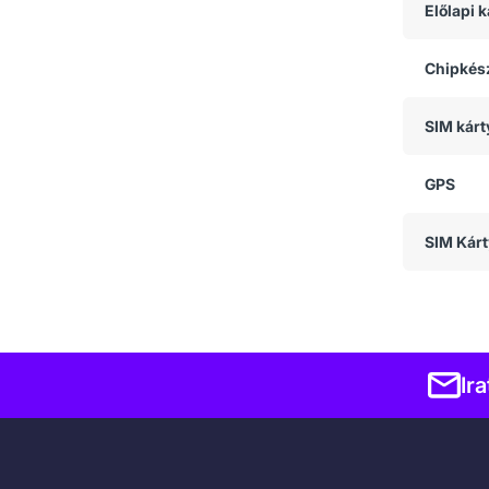
Előlapi
Chipkész
SIM kárt
GPS
SIM Kárt
Ir