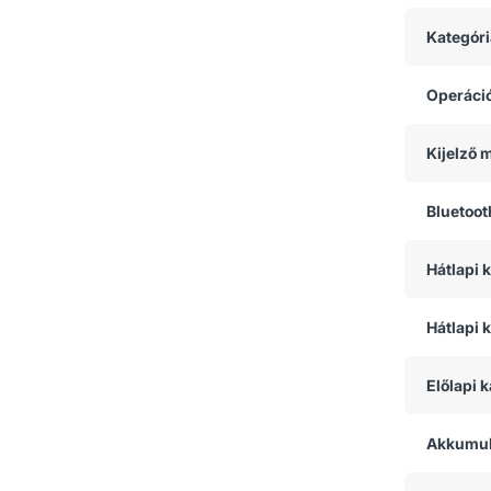
Kategóri
Operáci
Kijelző 
Bluetoot
Hátlapi
Hátlapi 
Előlapi 
Akkumul