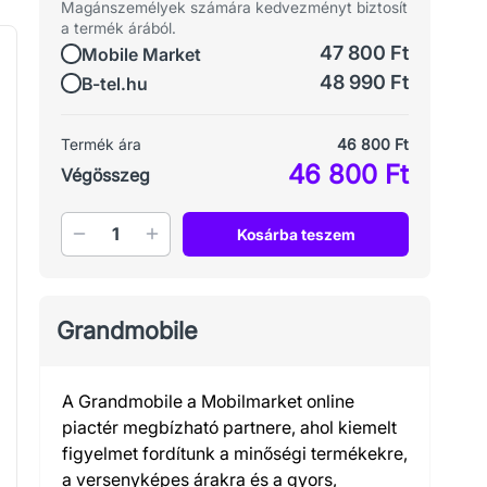
Magánszemélyek számára kedvezményt biztosít
a termék árából.
47 800 Ft
Mobile Market
48 990 Ft
B-tel.hu
Termék ára
46 800 Ft
46 800 Ft
Végösszeg
Mennyiség
Kosárba teszem
Grandmobile
A Grandmobile a Mobilmarket online
piactér megbízható partnere, ahol kiemelt
figyelmet fordítunk a minőségi termékekre,
a versenyképes árakra és a gyors,