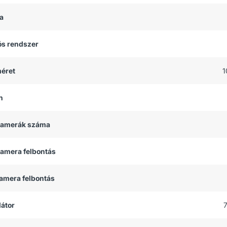
a
ós rendszer
méret
1
h
 kamerák száma
kamera felbontás
kamera felbontás
átor