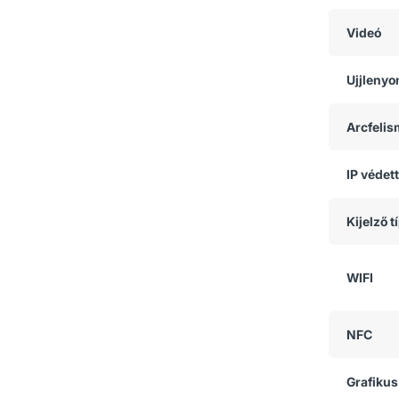
Videó
Ujjlenyo
Arcfeli
IP védet
Kijelző t
WIFI
NFC
Grafikus