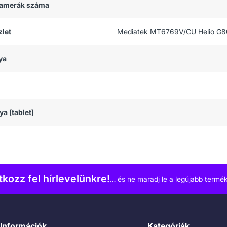
 kamerák száma
let
Mediatek MT6769V/CU Helio G80
ya
ya (tablet)
atkozz fel hírlevelünkre!
… és ne maradj le a legújabb termék
Információk
Kategóriák