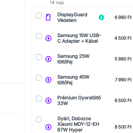
14 nap
Kiegészítők
DisplayGuard
6 990 Ft
Védelem
Samsung 15W USB-
4 500 Ft
C Adapter + Kábel
Samsung 25W
5 990 Ft
töltőfej
Samsung 45W
7 990 Ft
töltőfej
Prémium Gyorstöltő
6 500 Ft
33W
Gyári, Dobozos
Xiaomi MDY-12-EH
8 500 Ft
67W Hyper