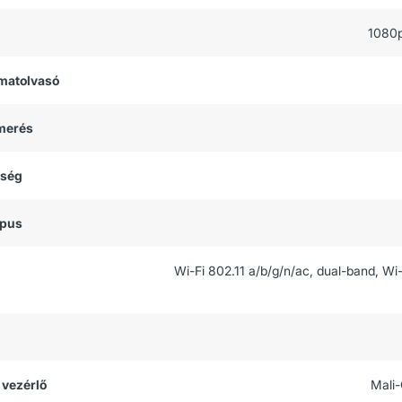
1080
matolvasó
smerés
tség
ípus
Wi-Fi 802.11 a/b/g/n/ac, dual-band, Wi-
 vezérlő
Mali