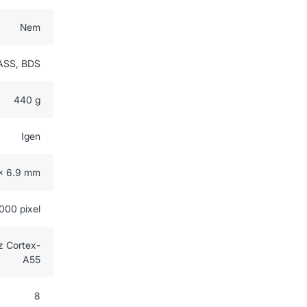
Nem
ASS, BDS
440 g
Igen
 x 6.9 mm
000 pixel
z Cortex-
A55
8