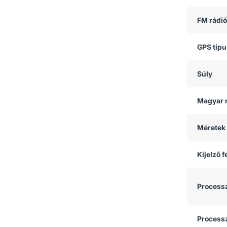
FM rádió
GPS típ
Súly
Magyar 
Méretek
Kijelző 
Process
Process