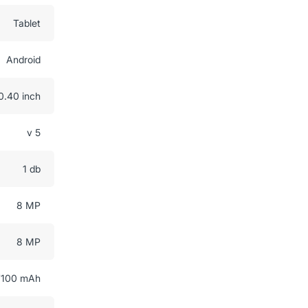
Tablet
Android
0.40 inch
v 5
1 db
8 MP
8 MP
7100 mAh