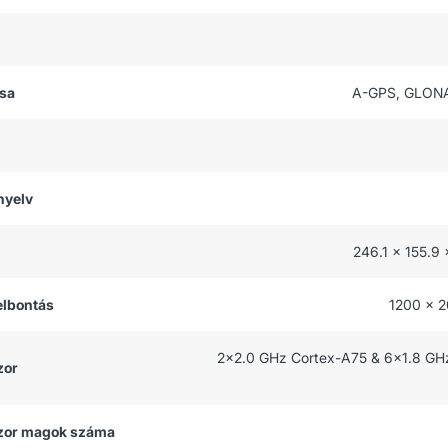
usa
A-GPS, GLON
nyelv
246.1 x 155.9
felbontás
1200 x 2
2x2.0 GHz Cortex-A75 & 6x1.8 GH
zor
zor magok száma