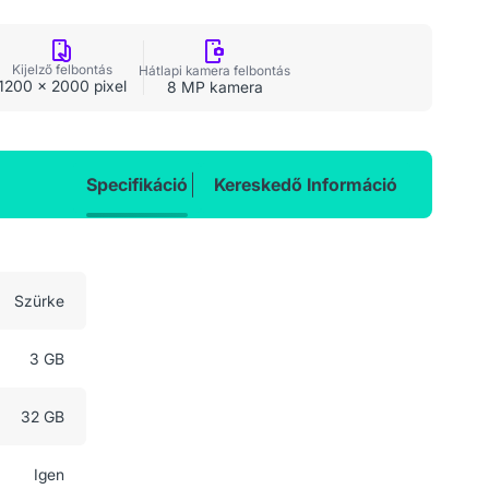
Kijelző felbontás
Hátlapi kamera felbontás
1200 x 2000 pixel
8 MP kamera
Specifikáció
Kereskedő Információ
Szürke
3 GB
32 GB
Igen