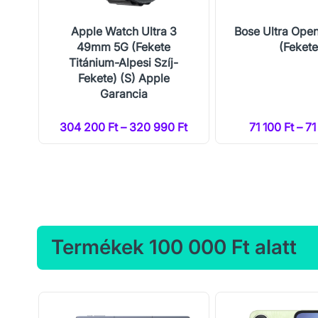
 4
Apple Watch Ultra 3
Bose Ultra Ope
49mm 5G (Fekete
(Fekete
Titánium-Alpesi Szíj-
Fekete) (S) Apple
Garancia
304 200 Ft – 320 990 Ft
71 100 Ft – 71
Termékek 100 000 Ft alatt