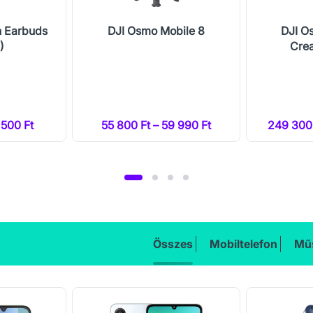
n Earbuds
DJI Osmo Mobile 8
DJI O
)
Cre
 500 Ft
55 800 Ft – 59 990 Ft
249 300 
Összes
Mobiltelefon
Műs