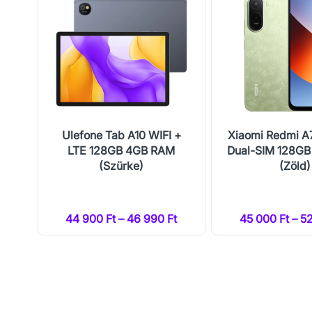
Ulefone Tab A10 WIFI +
Xiaomi Redmi A
LTE 128GB 4GB RAM
Dual-SIM 128G
(Szürke)
(Zöld)
t
44 900 Ft – 46 990 Ft
45 000 Ft – 5