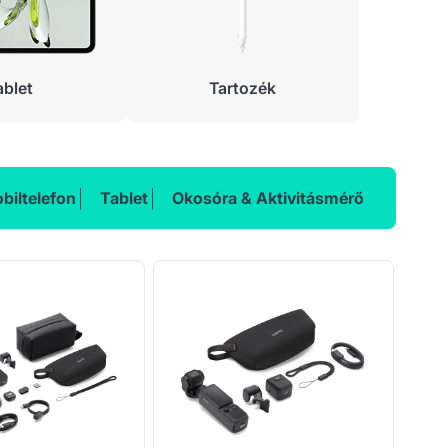
ablet
Tartozék
biltelefon
Tablet
Okosóra & Aktivitásmérő