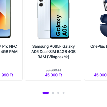
7 Pro NFC
Samsung A065F Galaxy
OnePlus 
B 4GB RAM
A06 Dual-SIM 64GB 4GB
RAM (Világoskék)
50 000 Ft
2 990 Ft
45 000 Ft
45 000 