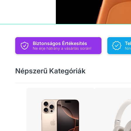
Biztonságos Értékesítés
Te
Ne érje hátrány a vásárlás során!
Nin
Népszerű Kategóriák