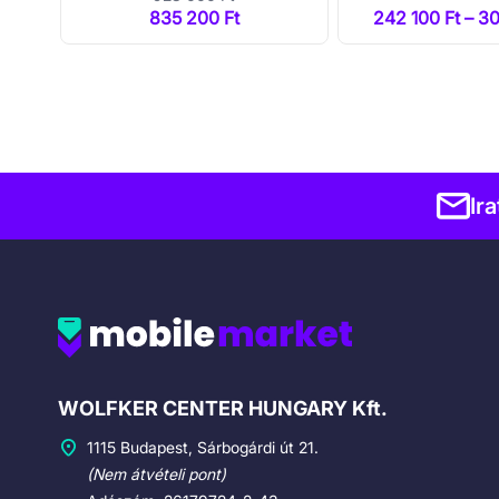
 Ft
835 200 Ft
242 100 Ft – 3
Ir
Cégadatok
WOLFKER CENTER HUNGARY Kft.
1115 Budapest, Sárbogárdi út 21.
(Nem átvételi pont)