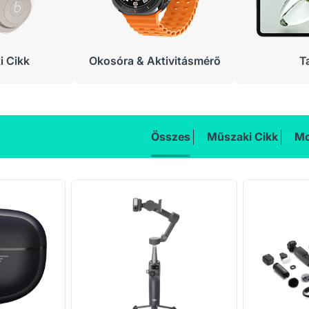
 Cikk
Okosóra & Aktivitásmérő
T
Összes
Műszaki Cikk
Mo