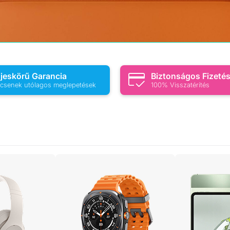
ljeskörű Garancia
Biztonságos Fizeté
csenek utólagos meglepetések
100% Visszatérítés