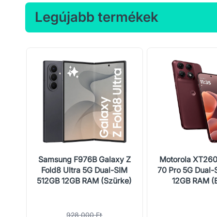
Legújabb termékek
al-
Samsung F976B Galaxy Z
Motorola XT26
M
Fold8 Ultra 5G Dual-SIM
70 Pro 5G Dual-
512GB 12GB RAM (Szürke)
12GB RAM (
928 000 Ft