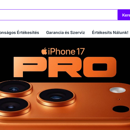
Ker
onságos Értékesítés
Garancia és Szerviz
Értékesíts Nálunk!