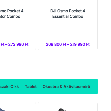
smo Pocket 4
DJI Osmo Pocket 4
H
ator Combo
Essential Combo
Ft – 273 990 Ft
208 800 Ft – 219 990 Ft
zaki Cikk
Tablet
Okosóra & Aktivitásmérő