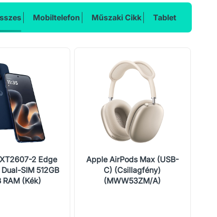
sszes
Mobiltelefon
Műszaki Cikk
Tablet
 XT2607-2 Edge
Apple AirPods Max (USB-
Ho
 Dual-SIM 512GB
C) (Csillagfény)
 RAM (Kék)
(MWW53ZM/A)