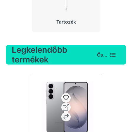
Tartozék
Legkelendőbb
Összes
termékek