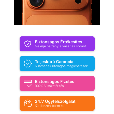
Biztonságos Értékesítés
Ne érje hátrány a vásárlás során!
Teljeskörű Garancia
Nincsenek utólagos meglepetések
Biztonságos Fizetés
100% Visszatérítés
24/7 Ügyfélszolgálat
Kérdezzen bármikor!