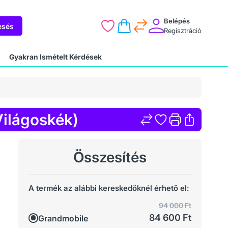
Belépés
esés
Regisztráció
Gyakran Ismételt Kérdések
ilágoskék)
Összesítés
A termék az alábbi kereskedőknél érhető el:
94 000 Ft
84 600 Ft
Grandmobile