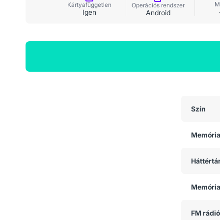
M
Kártyafüggetlen
Operációs rendszer
Igen
Android
Általános adatok
Szín
Memóri
Háttértá
Memória
FM rádió