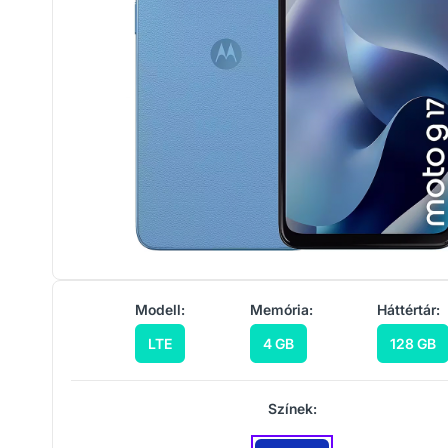
Modell:
Memória:
Háttértár:
LTE
4 GB
128 GB
Színek: