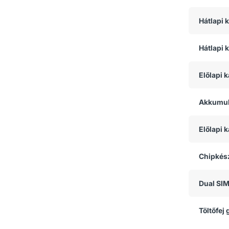
Hátlapi 
Hátlapi 
Előlapi 
Akkumul
Előlapi
Chipkész
Dual SI
Töltőfej