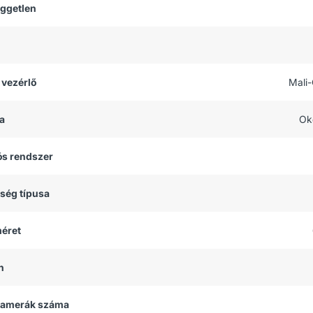
üggetlen
 vezérlő
Mali
a
Ok
ós rendszer
tség típusa
méret
h
 kamerák száma