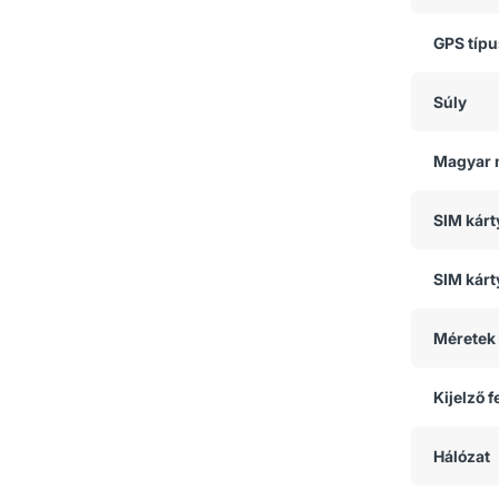
GPS típ
Súly
Magyar 
SIM kár
SIM kárt
Méretek
Kijelző 
Hálózat