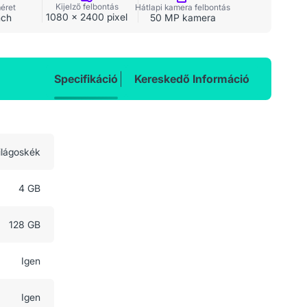
Kijelző felbontás
méret
Hátlapi kamera felbontás
1080 x 2400 pixel
nch
50 MP kamera
Specifikáció
Kereskedő Információ
ilágoskék
4 GB
128 GB
Igen
Igen