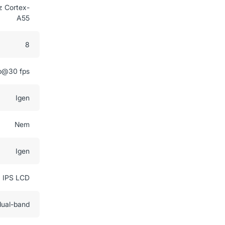
z Cortex-
A55
8
p@30 fps
Igen
Nem
Igen
IPS LCD
dual-band