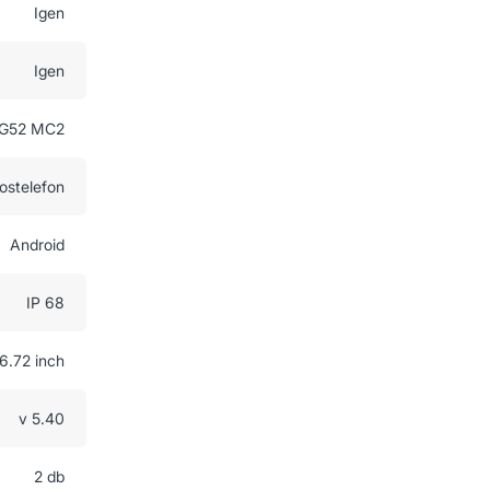
Igen
Igen
-G52 MC2
ostelefon
Android
IP 68
6.72 inch
v 5.40
2 db