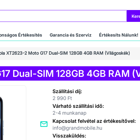
Ker
onságos Értékesítés
Garancia és Szerviz
Értékesíts Nálunk!
ola XT2623-2 Moto G17 Dual-SIM 128GB 4GB RAM (Világoskék)
17 Dual-SIM 128GB 4GB RAM (V
Szállítási díj:
2 990 Ft
Várható szállítási idő:
2-4 munkanap
Kapcsolat felvétel az értékesítővel:
info@grandmobile.hu
Visszaküldés: