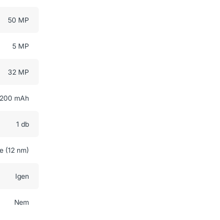
50 MP
5 MP
32 MP
200 mAh
1 db
e (12 nm)
Igen
Nem