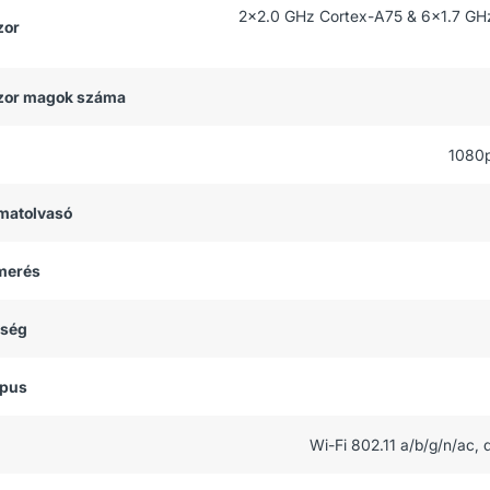
2x2.0 GHz Cortex-A75 & 6x1.7 GH
zor
zor magok száma
1080
matolvasó
smerés
tség
ípus
Wi-Fi 802.11 a/b/g/n/ac, 