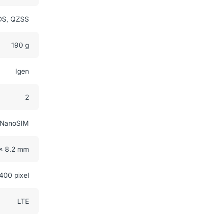
DS, QZSS
190 g
Igen
2
NanoSIM
 x 8.2 mm
400 pixel
LTE