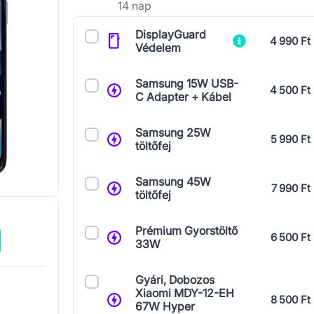
14 nap
Kiegészítők
DisplayGuard
4 990 Ft
Védelem
Samsung 15W USB-
4 500 Ft
C Adapter + Kábel
Samsung 25W
5 990 Ft
töltőfej
Samsung 45W
7 990 Ft
töltőfej
Prémium Gyorstöltő
6 500 Ft
33W
Gyári, Dobozos
Xiaomi MDY-12-EH
8 500 Ft
67W Hyper