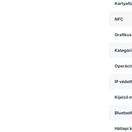
Kártyaf
NFC
Grafikus
Kategóri
Operáci
IP védet
Kijelző 
Bluetoot
Hátlapi