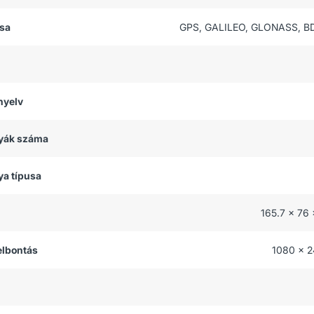
usa
GPS, GALILEO, GLONASS, B
nyelv
tyák száma
ya típusa
165.7 x 76
felbontás
1080 x 2