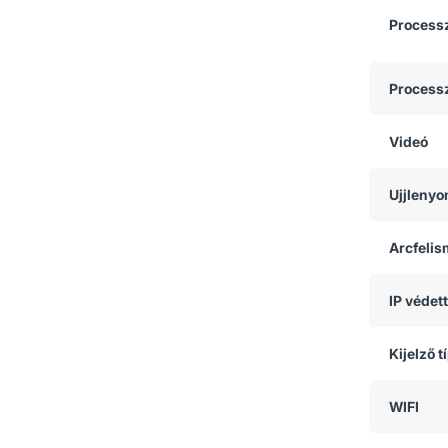
Process
Process
Videó
Ujjlenyo
Arcfeli
IP védet
Kijelző t
WIFI