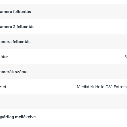
kamera felbontás
kamera 2 felbontás
kamera felbontás
átor
5
 kamerák száma
let
Mediatek Helio G81 Extrem
M
 gyárilag mellékelve