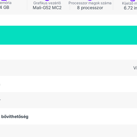
emória
Grafikus vezérlő
Processzor magok száma
Kijelző 
4 GB
Mali-G52 MC2
8 processzor
6.72 i
V
a
r
 bővíthetőség