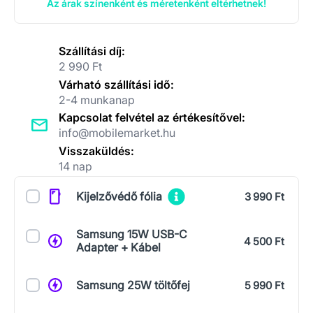
Az árak színenként és méretenként eltérhetnek!
Szállítási díj:
2 990 Ft
Várható szállítási idő:
2-4 munkanap
Kapcsolat felvétel az értékesítővel:
info@mobilemarket.hu
Visszaküldés:
14 nap
Kiegészítők
Kijelzővédő fólia
3 990 Ft
Samsung 15W USB-C
4 500 Ft
Adapter + Kábel
Samsung 25W töltőfej
5 990 Ft