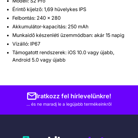
Modell: S2 Pro
Érintő kijelző: 1,69 hüvelykes IPS
Felbontás: 240 x 280
Akkumulátor-kapacitás: 250 mAh
Munkaidő készenléti üzemmódban: akár 15 napig
Vízálló: IP67
Támogatott rendszerek: iOS 10.0 vagy újabb,
Android 5.0 vagy újabb
Iratkozz fel hírlevelünkre!
… és ne maradj le a legújabb termékeinkről