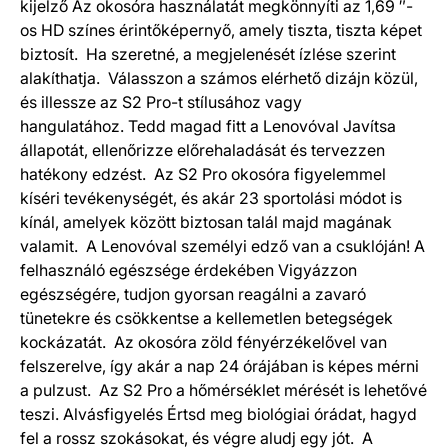
kijelző Az okosóra használatát megkönnyíti az 1,69 ″-
os HD színes érintőképernyő, amely tiszta, tiszta képet
biztosít. Ha szeretné, a megjelenését ízlése szerint
alakíthatja. Válasszon a számos elérhető dizájn közül,
és illessze az S2 Pro-t stílusához vagy
hangulatához. Tedd magad fitt a Lenovóval Javítsa
állapotát, ellenőrizze előrehaladását és tervezzen
hatékony edzést. Az S2 Pro okosóra figyelemmel
kíséri tevékenységét, és akár 23 sportolási módot is
kínál, amelyek között biztosan talál majd magának
valamit. A Lenovóval személyi edző van a csuklóján! A
felhasználó egészsége érdekében Vigyázzon
egészségére, tudjon gyorsan reagálni a zavaró
tünetekre és csökkentse a kellemetlen betegségek
kockázatát. Az okosóra zöld fényérzékelővel van
felszerelve, így akár a nap 24 órájában is képes mérni
a pulzust. Az S2 Pro a hőmérséklet mérését is lehetővé
teszi. Alvásfigyelés Értsd meg biológiai órádat, hagyd
fel a rossz szokásokat, és végre aludj egy jót. A