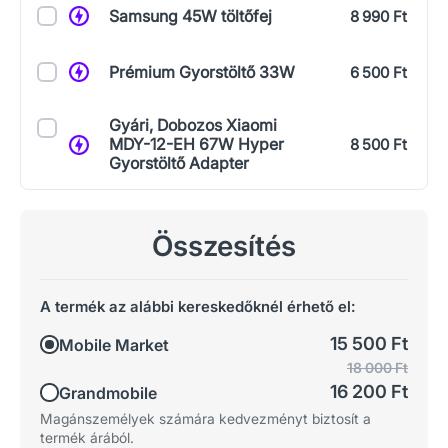
Samsung 45W töltőfej
8 990 Ft
Prémium Gyorstöltő 33W
6 500 Ft
Gyári, Dobozos Xiaomi
MDY-12-EH 67W Hyper
8 500 Ft
Gyorstöltő Adapter
Összesítés
A termék az alábbi kereskedőknél érhető el:
15 500 Ft
Mobile Market
18 000 Ft
16 200 Ft
Grandmobile
Magánszemélyek számára kedvezményt biztosít a
termék árából.