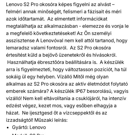
Lenovo S2 Pro okosóra képes figyelni az alvást –
felméri annak minőségét, felismeri a fázisait és méri
azok időtartamát. Az elmentett információkat
megtalálhatja az alkalmazásban - elemezze és vonja le
a megfelelő következtetéseket! Az Ön személyi
asszisztense A Lenovóval nem kell attól tartanod, hogy
lemaradsz valami fontosról. Az S2 Pro okosóra
értesítést küld a bejövő üzenetekről és hívásokról.
Használhatja ébresztőóra beállítására is. A készülék
arra is figyelmezteti, hogy változtasson pozíciót, ha túl
sokáig ül egy helyben. Vízálló Mitől még olyan
alkalmas az S2 Pro okosóra az aktív életmódot folytató
emberek számára? A készülék IP67 besorolású, vagyis
vízálló! Nem kell eltávolítania a csuklójáról, ha intenzív
edzést végez, kezet mos, vagy esőben elhagyja a
házat. Ne ijesztgesd őt a vízcseppektől és az
izzadságtól! Műszaki leírás:
Gyártó: Lenovo