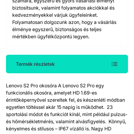
számára, egyszerű és gyors vásárlási élményt
biztosítsunk, valamint folyamatos akciókkal és
kedvezményekkel várjuk ügyfeleinket.
Folyamatosan dolgozunk azon, hogy a vásárlás
élménye egyszerű, biztonságos és teljes
mértékben ügyfélközpontú legyen.
Termék részletek
Lenovo S2 Pro okosóra A Lenovo S2 Pro egy
Termék részletek
funkcionális okosóra, amelyet HD 1.69-es
érintőképernyővel szereltek fel, és készenléti módban
egyetlen töltéssel akár 15 napig is működhet. 23
sportolási módot és funkciót kínál, mint például pulzus-
és hőmérsékletmérés, valamint alvásfigyelés. Könnyű,
kényelmes és stílusos – IP67 vízálló is. Nagy HD