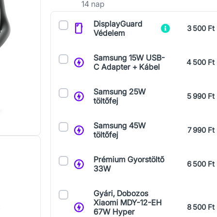
14 nap
Kiegészítők
DisplayGuard
3 500 Ft
Védelem
Samsung 15W USB-
4 500 Ft
C Adapter + Kábel
Samsung 25W
5 990 Ft
töltőfej
Samsung 45W
7 990 Ft
töltőfej
Prémium Gyorstöltő
6 500 Ft
33W
Gyári, Dobozos
Xiaomi MDY-12-EH
8 500 Ft
!
67W Hyper