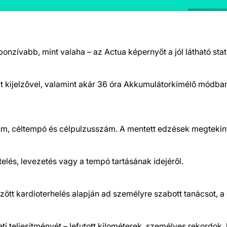
onzívabb, mint valaha – az Actua képernyőt a jól látható sta
 kijelzővel, valamint akár 36 óra Akkumulátorkímélő módba
llum, céltempó és célpulzusszám. A mentett edzések megtekin
telés, levezetés vagy a tempó tartásának idejéről.
űzött kardioterhelés alapján ad személyre szabott tanácsot, a
öveti teljesítményét – lefutott kilométerek, személyes rekordo