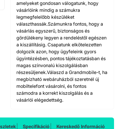
amelyeket gondosan válogatunk, hogy
vásárlóink mindig a számukra
legmegfelelőbb készüléket
választhassák.Számunkra fontos, hogy a
vásárlás egyszerű, biztonságos és
gördülékeny legyen a rendeléstől egészen
a kiszállításig. Csapatunk elkötelezetten
dolgozik azon, hogy ügyfeleink gyors
ügyintézésben, pontos tájékoztatásban és
magas színvonalú kiszolgálásban
részesüljenek.Válaszd a Grandmobile-t, ha
megbízható webáruházból szeretnél új
mobiltelefont vásárolni, és fontos
számodra a korrekt kiszolgálás és a
vásárlói elégedettség.
szletek
Specifikáció
Kereskedő Információ