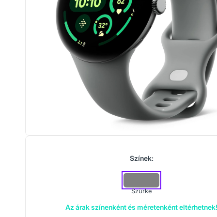
Színek:
Szürke
Az árak színenként és méretenként eltérhetnek