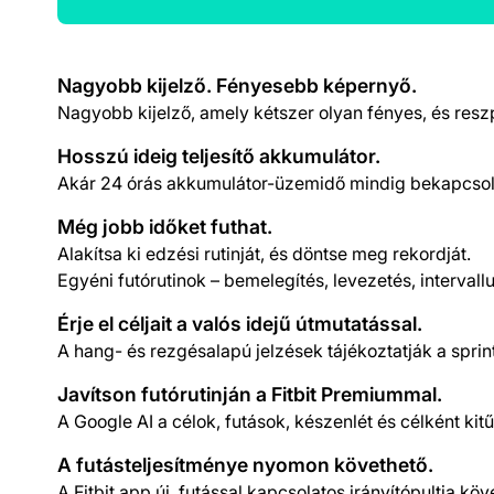
Termék részletek
Nagyobb kijelző. Fényesebb képernyő.
Nagyobb kijelző, amely kétszer olyan fényes, és reszp
Hosszú ideig teljesítő akkumulátor.
Akár 24 órás akkumulátor-üzemidő mindig bekapcsolt
Még jobb időket futhat.
Alakítsa ki edzési rutinját, és döntse meg rekordját.
Egyéni futórutinok – bemelegítés, levezetés, interva
Érje el céljait a valós idejű útmutatással.
A hang- és rezgésalapú jelzések tájékoztatják a sprin
Javítson futórutinján a Fitbit Premiummal.
A Google AI a célok, futások, készenlét és célként kit
A futásteljesítménye nyomon követhető.
A Fitbit app új, futással kapcsolatos irányítópultja k