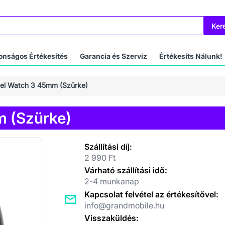
Ker
onságos Értékesítés
Garancia és Szerviz
Értékesíts Nálunk!
xel Watch 3 45mm (Szürke)
m (Szürke)
Szállítási díj:
2 990 Ft
Várható szállítási idő:
2-4 munkanap
Kapcsolat felvétel az értékesítővel:
info@grandmobile.hu
Visszaküldés: