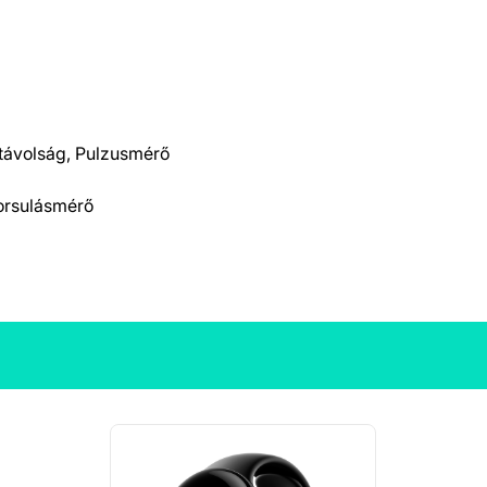
távolság, Pulzusmérő
yorsulásmérő