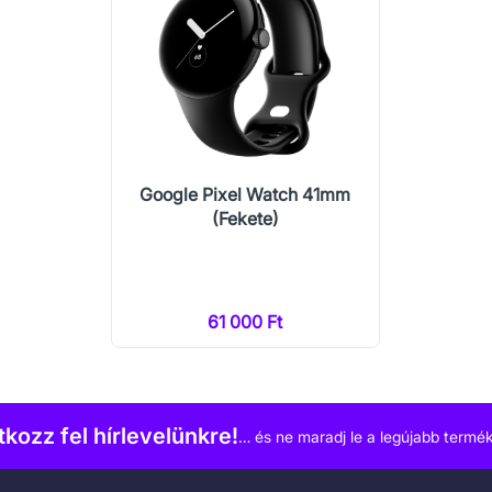
Google Pixel Watch 41mm
(Fekete)
61 000 Ft
atkozz fel hírlevelünkre!
… és ne maradj le a legújabb termék