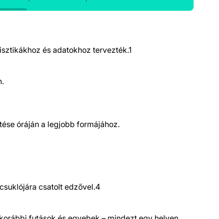
tisztikákhoz és adatokhoz tervezték.1
n.
tése óráján a legjobb formájához.
 csuklójára csatolt edzővel.4
k, korábbi futások és egyebek – mindezt egy helyen.