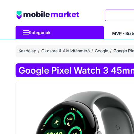
Keresés
Kategóriák
MVP - Bizt
Kezdőlap
Okosóra & Aktivitásmérő
Google
Google Pi
Google Pixel Watch 3 45m