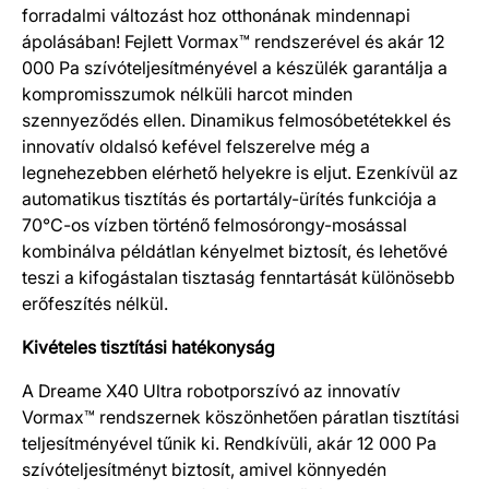
Termék részletek
forradalmi változást hoz otthonának mindennapi
ápolásában! Fejlett Vormax™ rendszerével és akár 12
000 Pa szívóteljesítményével a készülék garantálja a
kompromisszumok nélküli harcot minden
szennyeződés ellen. Dinamikus felmosóbetétekkel és
innovatív oldalsó kefével felszerelve még a
legnehezebben elérhető helyekre is eljut. Ezenkívül az
automatikus tisztítás és portartály-ürítés funkciója a
70°C-os vízben történő felmosórongy-mosással
kombinálva példátlan kényelmet biztosít, és lehetővé
teszi a kifogástalan tisztaság fenntartását különösebb
erőfeszítés nélkül.
Kivételes tisztítási hatékonyság
A Dreame X40 Ultra robotporszívó az innovatív
Vormax™ rendszernek köszönhetően páratlan tisztítási
teljesítményével tűnik ki. Rendkívüli, akár 12 000 Pa
szívóteljesítményt biztosít, amivel könnyedén