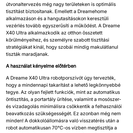
útvonaltervezés még nagy területeken is optimális
tisztítást biztosítanak. Emellett a Dreamehome
alkalmazáson és a hangutasításokon keresztüli
vezérlés tovább egyszerűsíti a működést. A Dreame
X40 Ultra alkalmazkodik az otthon összetett
körülményeihez, és személyre szabott tisztítási
stratégiákat kínál, hogy szobái mindig makulátlanul
tiszták maradjanak.
A használat kényelme előtérben
A Dreame X40 Ultra robotporszívót úgy tervezték,
hogy a mindennapi takarítást a lehető legkönnyebbé
tegye. Az olyan fejlett funkciók, mint az automatikus
öntisztítás, a portartály ürítése, valamint a mosószer-
és vízadagolás minimálisra csökkentik a felhasználói
beavatkozás szükségességét. Ez azonban még nem
minden! A dokkolóállomásra való visszatérés után a
robot automatikusan 70°C-os vízben megtisztítja a