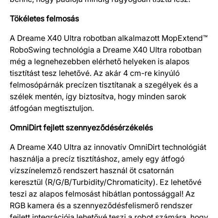
Tökéletes felmosás
A Dreame X40 Ultra robotban alkalmazott MopExtend™
RoboSwing technológia a Dreame X40 Ultra robotban
még a legnehezebben elérhető helyeken is alapos
tisztítást tesz lehetővé. Az akár 4 cm-re kinyúló
felmosópárnák precízen tisztítanak a szegélyek és a
szélek mentén, így biztosítva, hogy minden sarok
átfogóan megtisztuljon.
OmniDirt fejlett szennyeződésérzékelés
A Dreame X40 Ultra az innovatív OmniDirt technológiát
használja a precíz tisztításhoz, amely egy átfogó
vízszínelemző rendszert használ öt csatornán
keresztül (R/G/B/Turbidity/Chromaticity). Ez lehetővé
teszi az alapos felmosást hibátlan pontossággal! Az
RGB kamera és a szennyeződésfelismerő rendszer
fejlett integrációja lehetővé teszi a robot számára, hogy