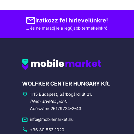
Iratkozz fel hírlevelünkre!
… és ne maradj le a legújabb termékeinkről
Cégadatok
WOLFKER CENTER HUNGARY Kft.
1115 Budapest, Sárbogárdi út 21.
(Nem átvételi pont)
Adószám: 26179724-2-43
info@mobilemarket.hu
+36 30 853 1020