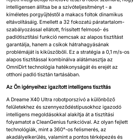
intelligensen állítsa be a szívóteljesítményt - a
kíméletes porgyűjtéstől a makacs foltok dinamikus
eltávolításáig. Emellett a 32 fokozatú páratartalom-
szabályozással ellátott, frissített felmosó- és
padlótisztítási funkció nemcsak az alapos tisztítást
garantálja, hanem a csíkok hátrahagyásának
problémáját is kiküszöböli. Ez a stratégia a 0,1 m/s-os
alapos tisztítással kombinálva alátámasztja az
OmniDirt technológia hatékonyságát és erejét az
otthoni padló tisztán tartásában.
Az Ön igényeihez igazított intelligens tisztítás
A Dreame X40 Ultra robotporszívó a különböző
felületekhez és szennyeződéstípusokhoz igazodó
intelligens megoldásokkal alakítja át a tisztítási
folyamatot a CleanGenius funkcióval. Az olyan fejlett
technológiák, mint a 360°-os felismerés, az
akadályelkerülés, valamint a pontos térképezés és