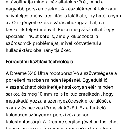
eltávolíthatja mind a háziállatok szőrét, mind a
nagyobb porszemcséket. A készülékben 4 fokozatú
szívóteljesítmény-beállítás is található, így hatékonyan
az Ön igényeihez és elvárásaihoz igazíthatja a
készülék teljesítményét. Külön megvásárolható egy
speciális TriCut kefe is, amely kiküszöböli a
szőrcsomók problémáját, mivel közvetlenül a
hulladéktárolóba irányítja őket.
Forradalmi tisztítási technológia
A Dreame X40 Ultra robotporszívó a szövetségese a
por elleni harcban minden lépésnél. Egyedülálló,
visszahúzható oldalkeféje hatékonyan elér minden
sarkot, és még 10 mm-re is fel tud emelkedni, hogy
megakadályozza a szennyeződések elkerülését a
száraz és nedves törmelék között. Ez a funkció
különösen szőnyegek porszívózásakor
kulcsfontosságú. A Dreame segítségével biztos lehet
benne, hogy padlója mindig ragyogóan tiszta lesz!