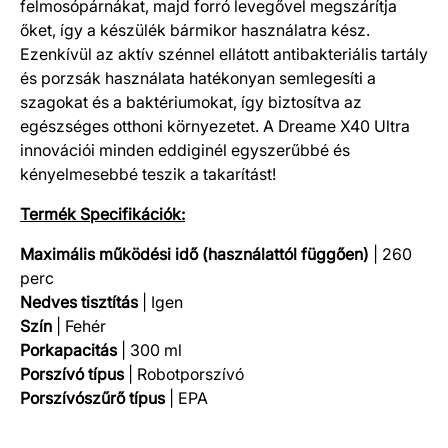
felmosópárnákat, majd forró levegővel megszárítja
őket, így a készülék bármikor használatra kész.
Ezenkívül az aktív szénnel ellátott antibakteriális tartály
és porzsák használata hatékonyan semlegesíti a
szagokat és a baktériumokat, így biztosítva az
egészséges otthoni környezetet. A Dreame X40 Ultra
innovációi minden eddiginél egyszerűbbé és
kényelmesebbé teszik a takarítást!
Termék Specifikációk:
Maximális működési idő (használattól függően)
| 260
perc
Nedves tisztítás
| Igen
Szín
| Fehér
Porkapacitás
| 300 ml
Porszívó típus
| Robotporszívó
Porszívószűrő típus
| EPA